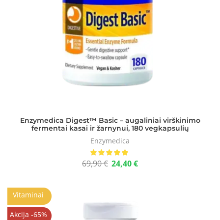
Enzymedica Digest™ Basic – augaliniai virškinimo
fermentai kasai ir žarnynui, 180 vegkapsulių
Enzymedica
69,90
€
24,40
€
Vitaminai
Akcija -65%