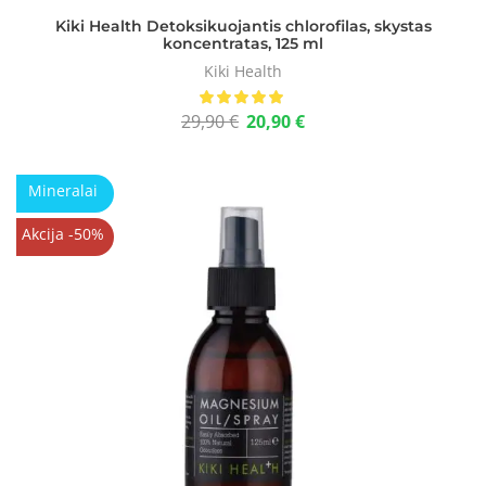
Kiki Health Detoksikuojantis chlorofilas, skystas
koncentratas, 125 ml
Kiki Health
29,90
€
20,90
€
Mineralai
Akcija -50%