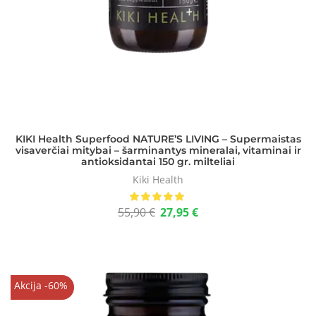
KIKI Health Superfood NATURE’S LIVING – Supermaistas
visaverčiai mitybai – šarminantys mineralai, vitaminai ir
antioksidantai 150 gr. milteliai
Kiki Health
55,90
€
27,95
€
Akcija -60%