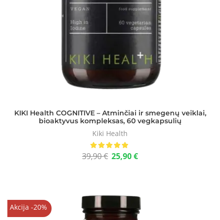
KIKI Health COGNITIVE – Atminčiai ir smegenų veiklai,
bioaktyvus kompleksas, 60 vegkapsulių
Kiki Health
39,90
€
25,90
€
Akcija -20%