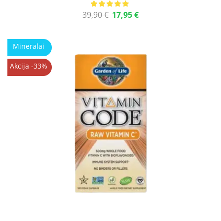
39,90
€
17,95
€
Mineralai
Akcija -33%