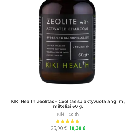
KIKI Health Zeolitas – Ceolitas su aktyvuota anglimi,
milteliai 60 g.
Kiki Health
25,90
€
10,30
€