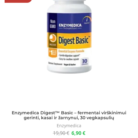
Enzymedica Digest™ Basic – fermentai virškinimui
gerinti, kasai ir žarnynui, 30 vegkapsulių
Enzymedica
19,90
€
6,90
€