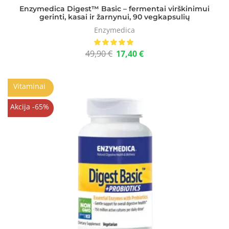
Enzymedica Digest™ Basic – fermentai virškinimui
gerinti, kasai ir žarnynui, 90 vegkapsulių
Enzymedica
49,90
€
17,40
€
Vitaminai
Akcija -65%