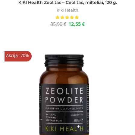
KIKI Health Zeolitas – Ceolitas, milteliai, 120 g.
Kiki Health
35,90
€
12,55
€
Akcija -70%