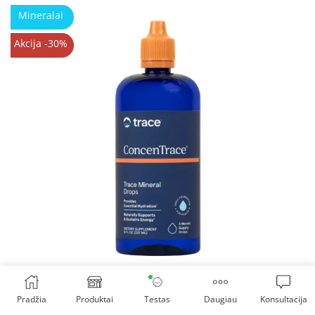
Mineralai
Akcija -30%
Pradžia
Produktai
Testas
Daugiau
Konsultacija
Trace Minerals ConcenTrace skystas jūros mineralų