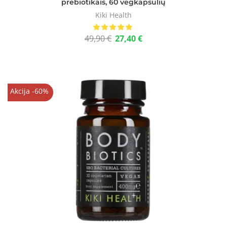
prebiotikais, 60 vegkapsulių
Kiki Health
49,90
€
27,40
€
Akcija -60%