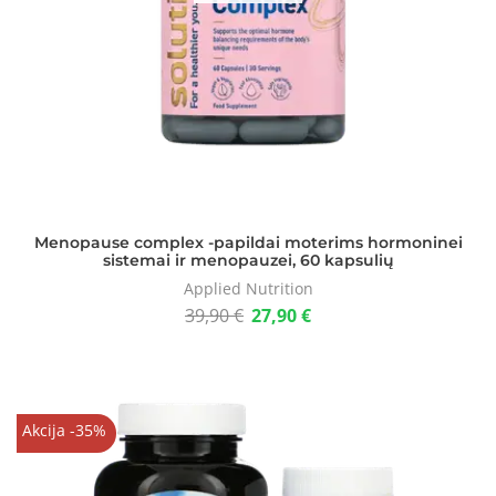
Menopause complex -papildai moterims hormoninei
sistemai ir menopauzei, 60 kapsulių
Applied Nutrition
39,90
€
27,90
€
Akcija -35%