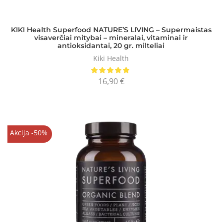
KIKI Health Superfood NATURE’S LIVING – Supermaistas
visaverčiai mitybai – mineralai, vitaminai ir
antioksidantai, 20 gr. milteliai
Kiki Health
16,90
€
Akcija -50%