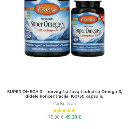
SUPER OMEGA-3 – norvegiški žuvų taukai su Omega-3,
didelė koncentracija, 100+30 kapsulių
Carlson Lab
75,90
€
49,30
€