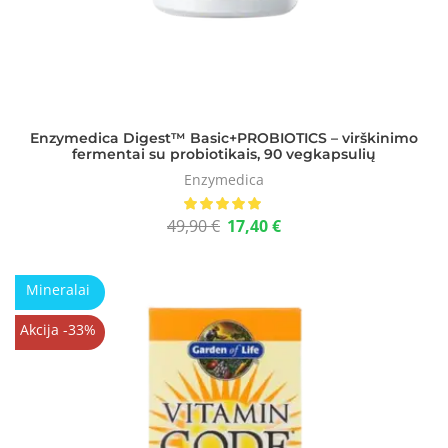
Enzymedica Digest™ Basic+PROBIOTICS – virškinimo
fermentai su probiotikais, 90 vegkapsulių
Enzymedica
49,90
€
17,40
€
Mineralai
Akcija -33%