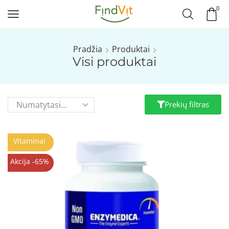
0
Pradžia
Produktai
Visi produktai
Prekių filtras
Vitaminai
Akcija -65%