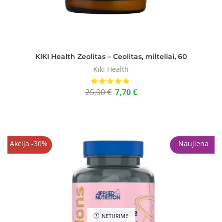
KIKI Health Zeolitas – Ceolitas, milteliai, 60
Kiki Health
25,90
€
7,70
€
Akcija -30%
Naujiena
NETURIME