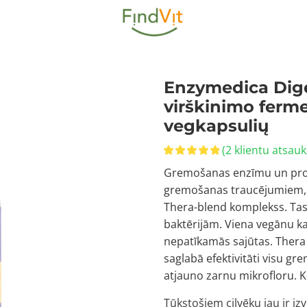
Enzymedica Dig
virškinimo ferme
vegkapsulių
(
2
klientu atsau
Gremošanas enzīmu un probio
gremošanas traucējumiem, ko
Thera-blend komplekss. Tas
baktērijām. Viena vegānu k
nepatīkamās sajūtas. Thera b
saglabā efektivitāti visu g
atjauno zarnu mikrofloru. K
Tūkstošiem cilvēku jau ir izv