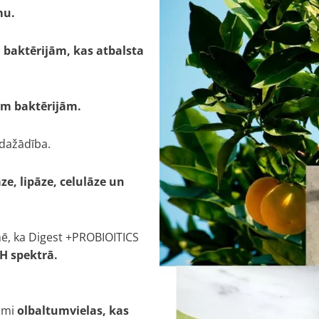
mu.
 baktērijām, kas atbalsta
ām baktērijām.
 dažādība.
ze, lipāze, celulāze un
ē, ka Digest +PROBIOITICS
H spektrā.
pami
olbaltumvielas, kas