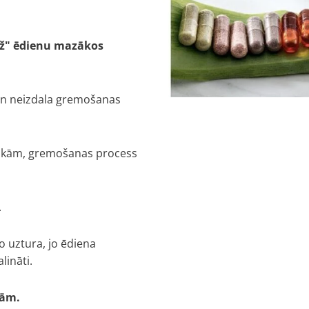
ež" ēdienu mazākos
 un neizdala gremošanas
otikām, gremošanas process
.
o uztura, jo ēdiena
lināti.
kām.