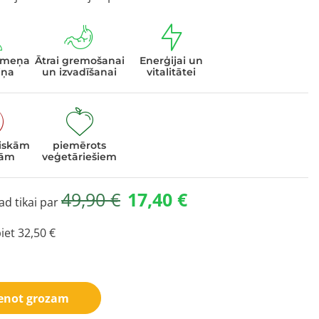
ermeņa
Ātrai gremošanai
Enerģijai un
iņa
un izvadīšanai
vitalitātei
tiskām
piemērots
vām
veģetāriešiem
49,90
€
17,40
€
ad tikai par
piet
32,50
€
ideo
video
ienot grozam