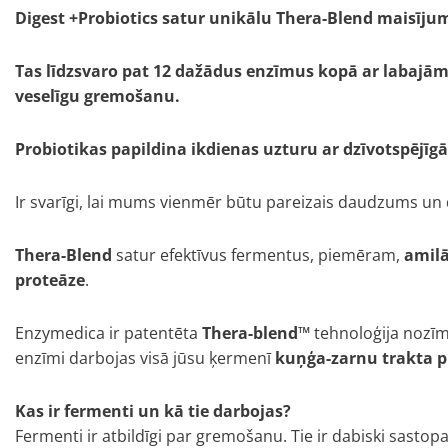
Digest +Probiotics satur unikālu Thera-Blend maisīju
Tas līdzsvaro pat 12 dažādus enzīmus kopā ar labajām
veselīgu gremošanu.
Probiotikas papildina ikdienas uzturu ar dzīvotspējīg
Ir svarīgi, lai mums vienmēr būtu pareizais daudzums un
Thera-Blend
satur efektīvus fermentus, piemēram,
amilā
proteāze
.
Enzymedica ir patentēta
Thera-blend™
tehnoloģija nozīm
enzīmi darbojas visā jūsu ķermenī
kuņģa-zarnu trakta p
Kas ir fermenti un kā tie darbojas?
Fermenti ir atbildīgi par gremošanu. Tie ir dabiski sasto