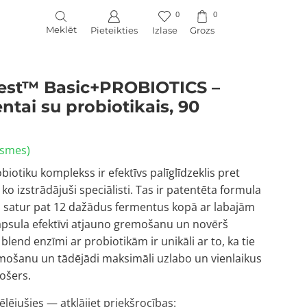
0
0
Meklēt
Pieteikties
Izlase
Grozs
est™ Basic+PROBIOTICS –
ntai su probiotikais, 90
ksmes)
tiku komplekss ir efektīvs palīglīdzeklis pret
 izstrādājuši speciālisti. Tas ir patentēta formula
 satur pat 12 dažādus fermentus kopā ar labajām
apsula efektīvi atjauno gremošanu un novērš
lend enzīmi ar probiotikām ir unikāli ar to, ka tie
remošanu un tādējādi maksimāli uzlabo un vienlaikus
ošers.
ēlējušies — atklājiet priekšrocības: