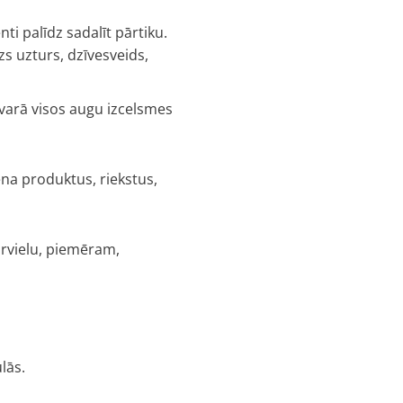
i palīdz sadalīt pārtiku.
zs uzturs, dzīvesveids,
rsvarā visos augu izcelsmes
na produktus, riekstus,
drvielu, piemēram,
lās.