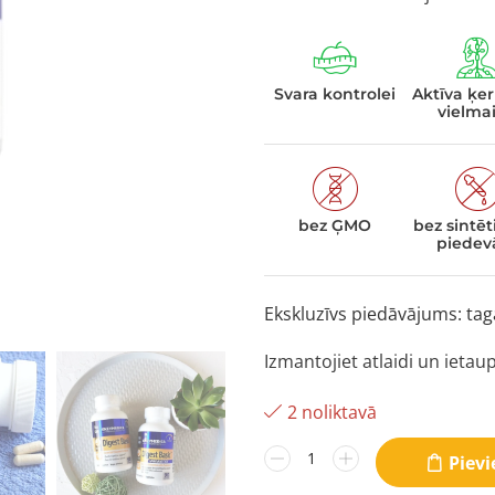
Svara kontrolei
Aktīva ķ
vielma
bez ĢMO
bez sintē
piede
Ekskluzīvs piedāvājums: tag
Izmantojiet atlaidi un ietau
2 noliktavā
v
Piev