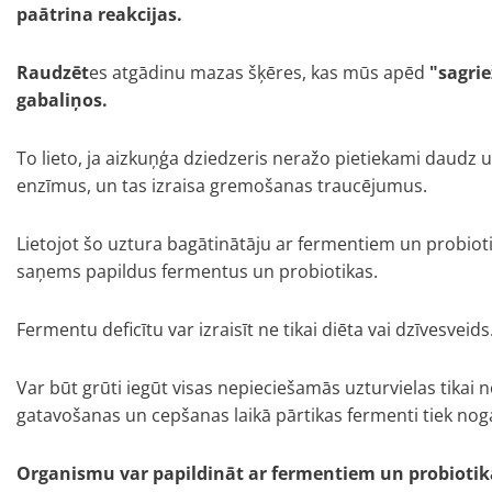
paātrina reakcijas.
Raudzēt
es atgādinu mazas šķēres, kas mūs apēd
"sagri
gabaliņos.
To lieto, ja aizkuņģa dziedzeris neražo pietiekami daudz
enzīmus, un tas izraisa gremošanas traucējumus.
Lietojot šo uztura bagātinātāju ar fermentiem un probi
saņems papildus fermentus un probiotikas.
Fermentu deficītu var izraisīt ne tikai diēta vai dzīvesveids
Var būt grūti iegūt visas nepieciešamās uzturvielas tikai n
gatavošanas un cepšanas laikā pārtikas fermenti tiek noga
Organismu var papildināt ar fermentiem un probioti