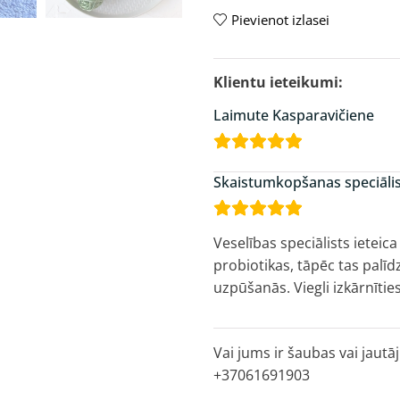
Pievienot izlasei
Laimute Kasparavičiene
Skaistumkopšanas speciālis
Veselības speciālists ieteic
probiotikas, tāpēc tas palī
uzpūšanās. Viegli izkārnītie
Vai jums ir šaubas vai jautāj
+37061691903