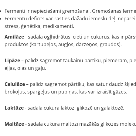
Fermenti ir nepieciešami gremošanai. Gremošanas ferment
Fermentu deficīts var rasties dažādu iemeslu dēļ: neparei
stress, ģenētika, medikamenti.
Amilāze
- sadala ogļhidrātus, cieti un cukurus, kas ir pā
produktos (kartupeļos, augļos, dārzeņos, graudos).
Lipāze
– palīdz sagremot taukainu pārtiku, piemēram, pie
eļļas, olas un gaļu.
Celulāze
– palīdz sagremot pārtiku, kas satur daudz šķie
brokoļus, sparģeļus un pupiņas, kas var izraisīt gāzes.
Laktāze
- sadala cukura laktozi glikozē un galaktozē.
Maltāze
- sadala cukura maltozi mazākās glikozes moleku