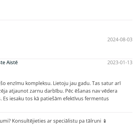
2024-08-03
te Aistē
2023-01-13
a šo enzīmu kompleksu. Lietoju jau gadu. Tas satur arī
dzēja atjaunot zarnu darbību. Pēc ēšanas nav vēdera
s. Es iesaku tos kā patiešām efektīvus fermentus
umi? Konsultējieties ar speciālistu pa tālruni 📱