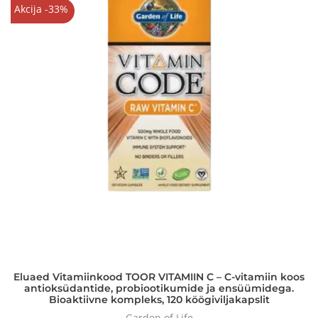
Akcija -33%
Eluaed Vitamiinkood TOOR VITAMIIN C – C-vitamiin koos
antioksüdantide, probiootikumide ja ensüümidega.
Bioaktiivne kompleks, 120 köögiviljakapslit
Garden of Life