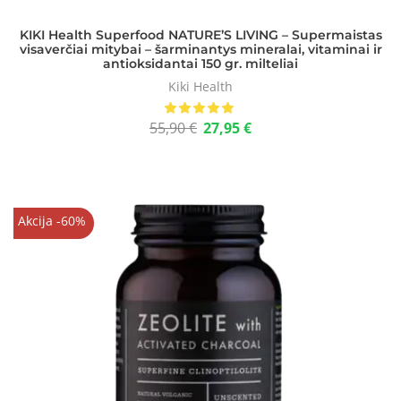
KIKI Health Superfood NATURE’S LIVING – Supermaistas
visaverčiai mitybai – šarminantys mineralai, vitaminai ir
antioksidantai 150 gr. milteliai
Kiki Health
55,90
€
27,95
€
Akcija -60%