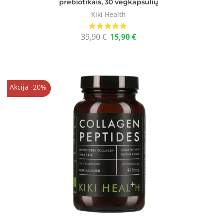
prebiotikais, 30 vegkapsulių
Kiki Health
39,90
€
15,90
€
Akcija -20%