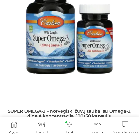
SUPER OMEGA-3 – norvegiški žuvų taukai su Omega-3,
didelė koncentracija, 100+30 kapsulių
Carlson Lab
Algus
Tooted
Test
Rohkem
Konsultatsioon
75,90
€
49,30
€