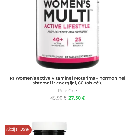
R1 Women’s active Vitaminai Moterims – hormoninei
sistemai ir energijai, 60 tablečių
Rule One
45,90
€
27,50
€
Akcija -35%