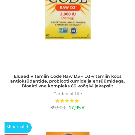
Eluaed Vitamiin Code Raw D3 – D3-vitamiin koos
antioksüdantide, probiootikumide ja ensüümidega.
Bioaktiivne kompleks 60 köögiviljakapslit
Garden of Life
39,90
€
17,95
€
Mineraalid