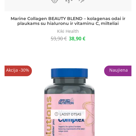
Marine Collagen BEAUTY BLEND – kolagenas odai ir
plaukams su hialuronu ir vitaminu C, milteliai
Kiki Health
59,90
€
38,90
€
Akcija -30%
Naujiena
LAOST OTSAS