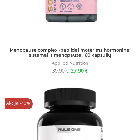
Menopause complex -papildai moterims hormoninei
sistemai ir menopauzei, 60 kapsulių
Applied Nutrition
39,90
€
27,90
€
Akcija -40%