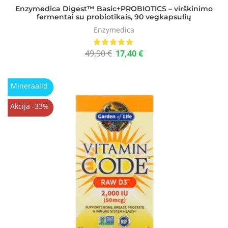
Enzymedica Digest™ Basic+PROBIOTICS – virškinimo
fermentai su probiotikais, 90 vegkapsulių
Enzymedica
49,90
€
17,40
€
Mineraalid
Akcija -33%