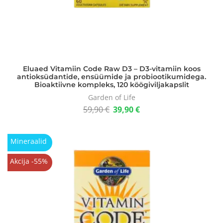
Eluaed Vitamiin Code Raw D3 – D3-vitamiin koos
antioksüdantide, ensüümide ja probiootikumidega.
Bioaktiivne kompleks, 120 köögiviljakapslit
Garden of Life
59,90
€
39,90
€
Mineraalid
Akcija -55%