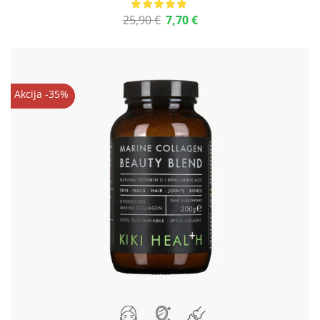
25,90
€
7,70
€
Akcija -35%