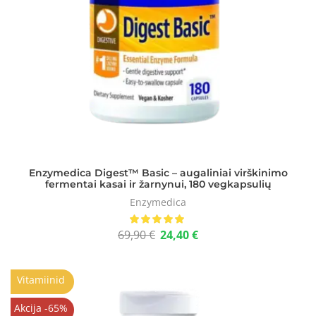
Enzymedica Digest™ Basic – augaliniai virškinimo
fermentai kasai ir žarnynui, 180 vegkapsulių
Enzymedica
69,90
€
24,40
€
Vitamiinid
Akcija -65%