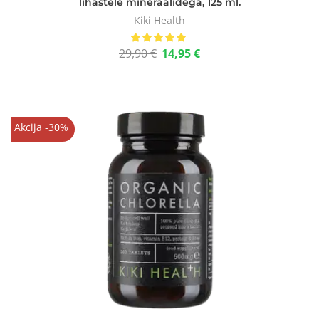
lihastele mineraalidega, 125 ml.
Kiki Health
29,90
€
14,95
€
Akcija -30%