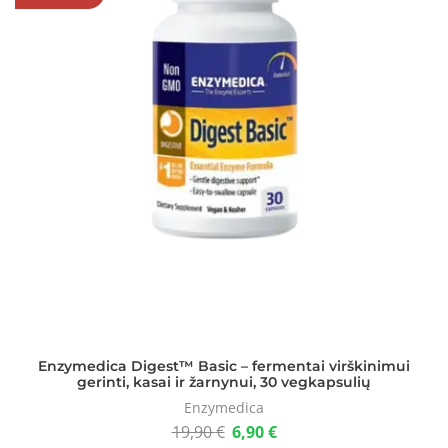
Enzymedica Digest™ Basic – fermentai virškinimui
gerinti, kasai ir žarnynui, 30 vegkapsulių
Enzymedica
19,90
€
6,90
€