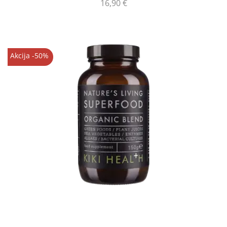
16,90
€
Akcija -50%