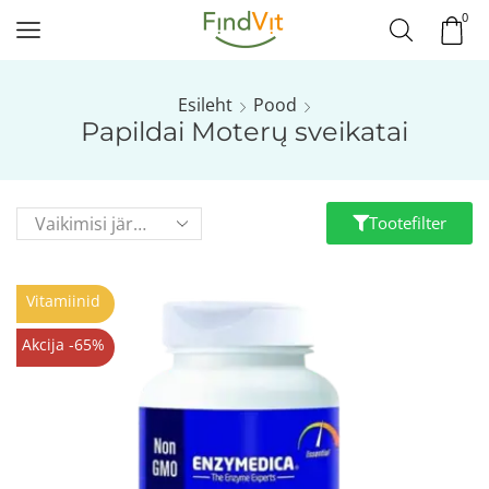
0
Esileht
Pood
Papildai Moterų sveikatai
Tootefilter
Vitamiinid
Akcija -65%