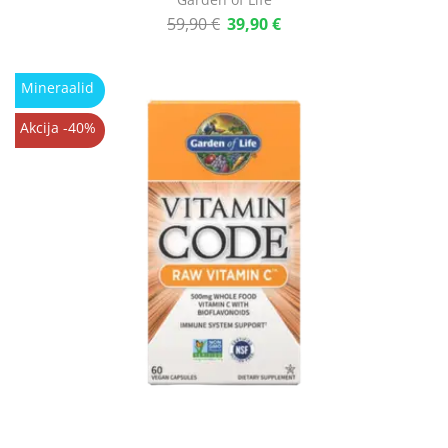
59,90
€
39,90
€
Mineraalid
Akcija -40%