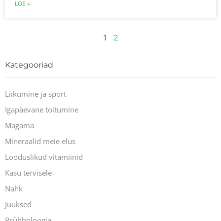
LOE »
1
2
Kategooriad
Liikumine ja sport
Igapäevane toitumine
Magama
Mineraalid meie elus
Looduslikud vitamiinid
Kasu tervisele
Nahk
Juuksed
Psühholoogia