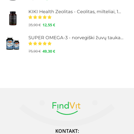
KIKI Health Zeolitas - Ceolitas, milteliai, 120 g.
35,90
€
12,55
€
SUPER OMEGA-3 - norvegiški žuvų taukai su Omega-3, didelė koncentracija, 100+30 kapsulių
75,90
€
49,30
€
KONTAKT: