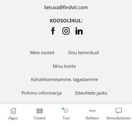
lietuva@findvit.com
KOOSOLEKUL:
Meie tooted
Sinu lemmikud
Minu konto
Kohaletoimetamine, tagastamine
Pirkimo informacija
Ettevõtete jaoks
FindVit Varle.lt
Algus
Tooted
Test
Rohkem
Konsultatsioon
Ⓒ Otsige üles Vit