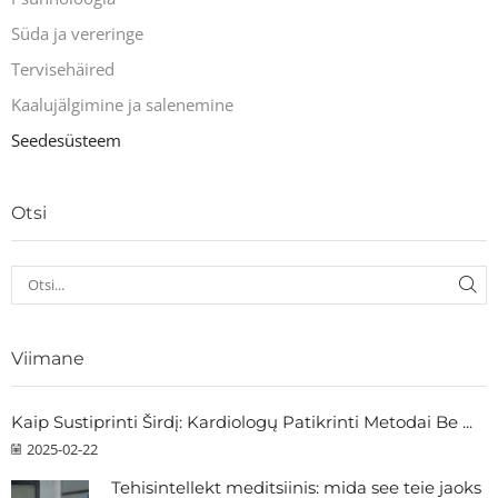
Süda ja vereringe
Tervisehäired
Kaalujälgimine ja salenemine
Seedesüsteem
Otsi
Viimane
Kaip Sustiprinti Širdį: Kardiologų Patikrinti Metodai Be ...
2025-02-22
Tehisintellekt meditsiinis: mida see teie jaoks