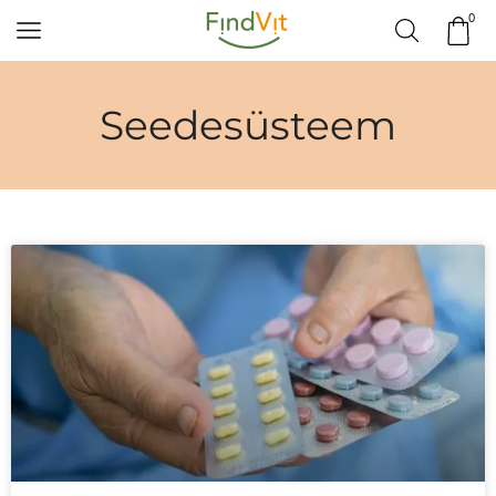
0
Seedesüsteem