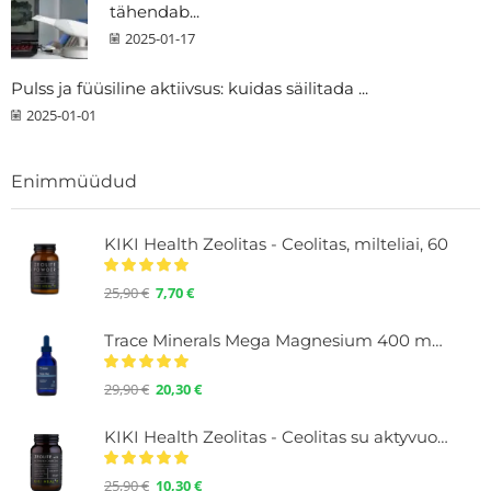
tähendab...
2025-01-17
Pulss ja füüsiline aktiivsus: kuidas säilitada ...
2025-01-01
Enimmüüdud
KIKI Health Zeolitas - Ceolitas, milteliai, 60
25,90
€
7,70
€
Trace Minerals Mega Magnesium 400 mg. Mineraalidega vedelik, 118 ml.
29,90
€
20,30
€
KIKI Health Zeolitas - Ceolitas su aktyvuota anglimi, milteliai 60 g.
25,90
€
10,30
€