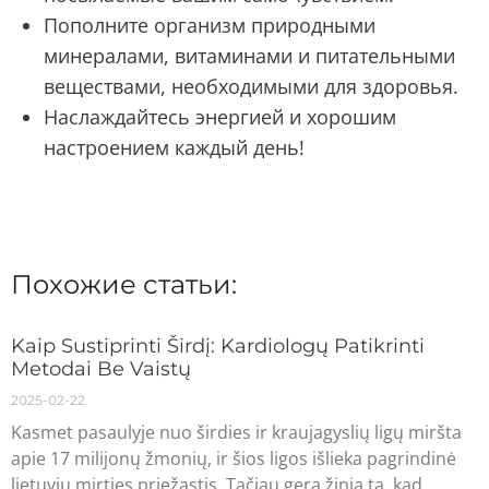
Пополните организм природными
минералами, витаминами и питательными
веществами, необходимыми для здоровья.
Наслаждайтесь энергией и хорошим
настроением каждый день!
Похожие статьи:
Kaip Sustiprinti Širdį: Kardiologų Patikrinti
Metodai Be Vaistų
2025-02-22
Kasmet pasaulyje nuo širdies ir kraujagyslių ligų miršta
apie 17 milijonų žmonių, ir šios ligos išlieka pagrindinė
lietuvių mirties priežastis. Tačiau gera žinia ta, kad…