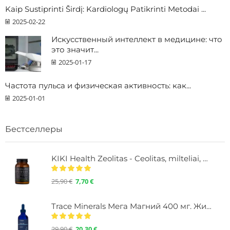
Kaip Sustiprinti Širdį: Kardiologų Patikrinti Metodai ...
2025-02-22
Искусственный интеллект в медицине: что
это значит...
2025-01-17
Частота пульса и физическая активность: как...
2025-01-01
Бестселлеры
KIKI Health Zeolitas - Ceolitas, milteliai, 60
25,90
€
7,70
€
Trace Minerals Мега Магний 400 мг. Жидкость с минералами, 118 мл.
29,90
€
20,30
€