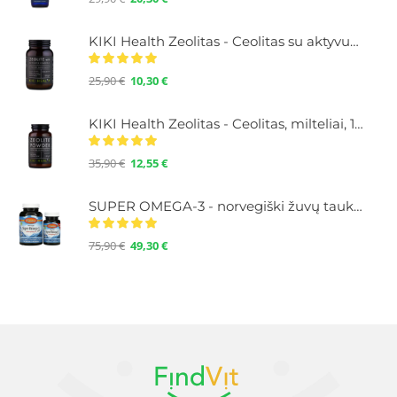
KIKI Health Zeolitas - Ceolitas su aktyvuota anglimi, milteliai 60 g.
25,90
€
10,30
€
KIKI Health Zeolitas - Ceolitas, milteliai, 120 g.
35,90
€
12,55
€
SUPER OMEGA-3 - norvegiški žuvų taukai su Omega-3, didelė koncentracija, 100+30 kapsulių
75,90
€
49,30
€