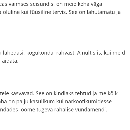
 heas vaimses seisundis, on meie keha väga
oluline kui füüsiline tervis. See on lahutamatu ja
lähedasi, kogukonda, rahvast. Ainult siis, kui meid
 aidata.
itele kasvavad. See on kindlaks tehtud ja me kõik
raha on palju kasulikum kui narkootikumidesse
randades loome tugeva rahalise vundamendi.