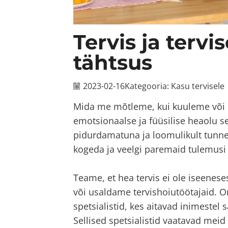
Tervis ja tervi
tähtsus
2023-02-16
Kategooria:
Kasu tervisele
Mida me mõtleme, kui kuuleme või l
emotsionaalse ja füüsilise heaolu s
pidurdamatuna ja loomulikult tunn
kogeda ja veelgi paremaid tulemusi
Teame, et hea tervis ei ole iseeneses
või usaldame tervishoiutöötajaid. 
spetsialistid, kes aitavad inimestel s
Sellised spetsialistid vaatavad meid 