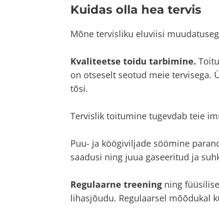
Kuidas olla hea tervis
Mõne tervisliku eluviisi muudatuseg
Kvaliteetse toidu tarbimine.
Toitu
on otseselt seotud meie tervisega.
tõsi.
Tervislik toitumine tugevdab teie i
Puu- ja köögiviljade söömine parand
saadusi ning juua gaseeritud ja suhk
Regulaarne treening
ning füüsilis
lihasjõudu. Regulaarsel mõõdukal kun