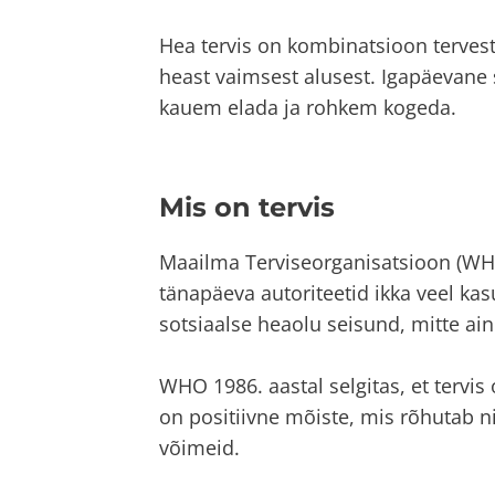
Hea tervis on kombinatsioon tervest
heast vaimsest alusest. Igapäevane st
kauem elada ja rohkem kogeda.
Mis on tervis
Maailma Terviseorganisatsioon (WHO)
tänapäeva autoriteetid ikka veel kasu
sotsiaalse heaolu seisund, mitte ai
WHO 1986. aastal selgitas, et tervis
on positiivne mõiste, mis rõhutab nii 
võimeid.