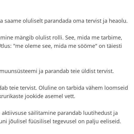
a saame oluliselt parandada oma tervist ja heaolu.
mine mängib olulist rolli. See, mida me tarbime,
 Ütlus: "me oleme see, mida me sööme" on täiesti
mmuunsüsteemi ja parandab teie üldist tervist.
ab teie tervist. Oluline on tarbida vähem loomseid
rurikaste jookide asemel vett.
e aktiivsuse säilitamine parandab luutihedust ja
i jõulisel füüsilisel tegevusel on palju eeliseid.