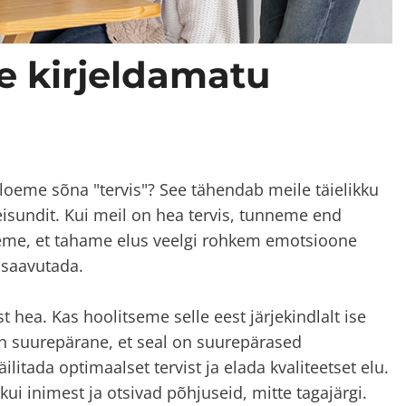
se kirjeldamatu
oeme sõna "tervis"? See tähendab meile täielikku
eisundit. Kui meil on hea tervis, tunneme end
eme, et tahame elus veelgi rohkem emotsioone
 saavutada.
t hea. Kas hoolitseme selle eest järjekindlalt ise
On suurepärane, et seal on suurepärased
äilitada optimaalset tervist ja elada kvaliteetset elu.
kui inimest ja otsivad põhjuseid, mitte tagajärgi.