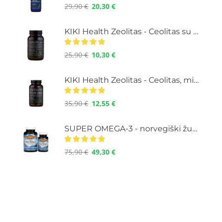
29,90
€
20,30
€
KIKI Health Zeolitas - Ceolitas su aktyvuota anglimi, milteliai 60 g.
25,90
€
10,30
€
KIKI Health Zeolitas - Ceolitas, milteliai, 120 g.
35,90
€
12,55
€
SUPER OMEGA-3 - norvegiški žuvų taukai su Omega-3, didelė koncentracija, 100+30 kapsulių
75,90
€
49,30
€