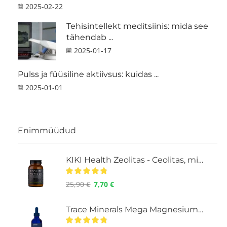
2025-02-22
Tehisintellekt meditsiinis: mida see
tähendab ...
2025-01-17
Pulss ja füüsiline aktiivsus: kuidas ...
2025-01-01
Enimmüüdud
KIKI Health Zeolitas - Ceolitas, milteliai, 60
25,90
€
7,70
€
Trace Minerals Mega Magnesium 400 mg. Mineraalidega vedelik, 118 ml.