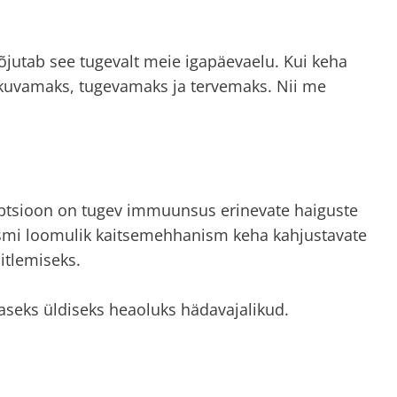
 mõjutab see tugevalt meie igapäevaelu. Kui keha
iikuvamaks, tugevamaks ja tervemaks. Nii me
septsioon on tugev immuunsus erinevate haiguste
mi loomulik kaitsemehhanism keha kahjustavate
itlemiseks.
aseks üldiseks heaoluks hädavajalikud.