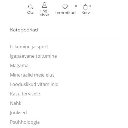
0
0
Logi
Otsi
Lemmikud
Korv
sisse
Kategooriad
Liikumine ja sport
Igapäevane toitumine
Magama
Mineraalid meie elus
Looduslikud vitamiinid
Kasu tervisele
Nahk
Juuksed
Psühholoogia