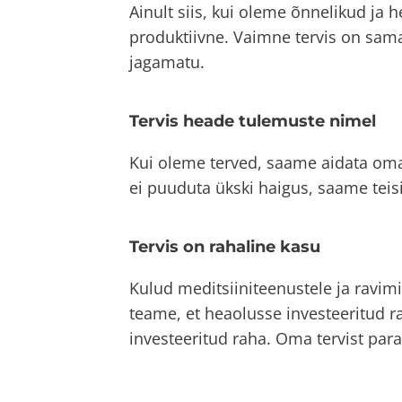
Ainult siis, kui oleme õnnelikud ja
produktiivne. Vaimne tervis on sama 
jagamatu.
Tervis heade tulemuste nimel
Kui oleme terved, saame aidata oma 
ei puuduta ükski haigus, saame teisi
Tervis on rahaline kasu
Kulud meditsiiniteenustele ja ravim
teame, et heaolusse investeeritud 
investeeritud raha. Oma tervist pa