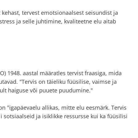
 kehast, tervest emotsionaalsest seisundist ja
ress ja selle juhtimine, kvaliteetne elu aitab
 1948. aastal määratles tervist fraasiga, mida
tavad. "Tervis on täieliku füüsilise, vaimse ja
nult haiguse või puuete puudumine."
 on "igapäevaelu allikas, mitte elu eesmärk. Tervis
sotsiaalseid ja isiklikke ressursse kui ka füüsilisi