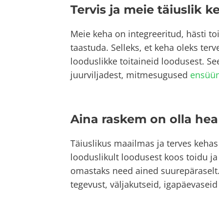
Tervis ja meie täiuslik k
Meie keha on integreeritud, hästi t
taastuda. Selleks, et keha oleks terv
looduslikke toitaineid loodusest. S
juurviljadest, mitmesugused
ensüü
Aina raskem on olla hea 
Täiuslikus maailmas ja terves keha
looduslikult loodusest koos toidu j
omastaks need ained suurepäraselt
tegevust, väljakutseid, igapäevaseid 