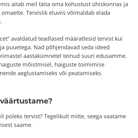
, mis aitab meil täita oma kohustust ühiskonnas ja
omaette. Tervislik eluviis võimaldab elada
.
cet" avaldatud teadlased määratlesid tervist kui
ja puuetega. Nad põhjendavad seda ideed
 viimastel aastakümnetel teinud suuri edusamme.
aiguste mõistmisel, haiguste toimimise
l nende aeglustamiseks või peatamiseks.
a väärtustame?
il poleks tervist? Tegelikult mitte, seega vaatame
visest saame.