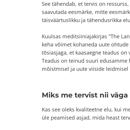
See tähendab, et tervis on ressurss
saavutada eesmärke, mitte eesmärk 
täisväärtuslikku ja tähendusrikka elu
Kuulsas meditsiiniajakirjas "The Lan
keha võimet kohaneda uute ohtude 
tõsiasjaga, et kaasaegne teadus on
Teadus on teinud suuri edusamme h
mõistmisel ja uute viiside leidmise
Miks me tervist nii väg
Kas see oleks kvaliteetne elu, kui me
üle peamised asjad, mida heast ter