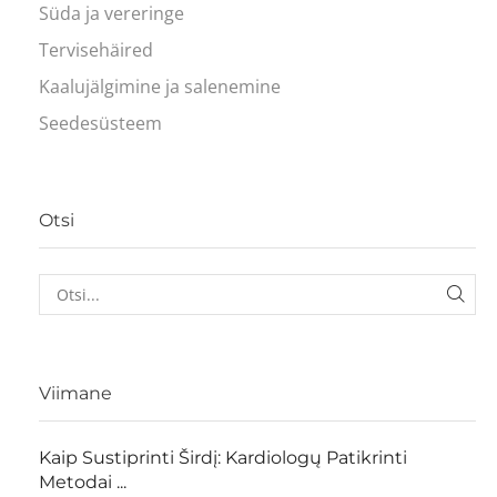
Süda ja vereringe
Tervisehäired
Kaalujälgimine ja salenemine
Seedesüsteem
Otsi
Viimane
Kaip Sustiprinti Širdį: Kardiologų Patikrinti
Metodai ...