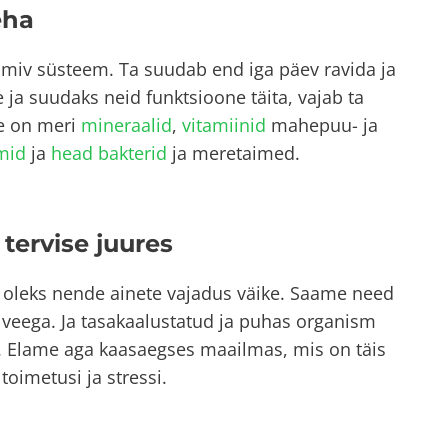
eha
oimiv süsteem. Ta suudab end iga päev ravida ja
e ja suudaks neid funktsioone täita, vajab ta
ee on meri
mineraalid
,
vitamiinid
mahepuu- ja
mid
ja
head bakterid
ja meretaimed.
tervise juures
s oleks nende ainete vajadus väike. Saame need
a veega. Ja tasakaalustatud ja puhas organism
. Elame aga kaasaegses maailmas, mis on täis
toimetusi ja stressi.