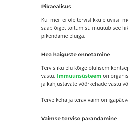
Pikaealisus
Kui meil ei ole tervislikku eluviisi,
saab õiget toitumist, muutub see l
pikendame eluiga.
Hea haiguste ennetamine
Tervisliku elu kõige olulisem kont
vastu.
Immuunsüsteem
on organis
ja kahjustavate võõrkehade vastu võ
Terve keha ja terav vaim on igapäev
Vaimse tervise parandamine