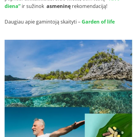
diena”
ir sužinok
asmeninę
rekomendaciją!
Daugiau apie gamintoją skaityti –
Garden of life