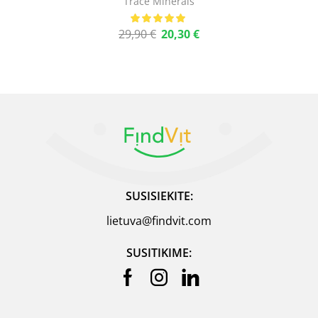
Trace Minerals
29,90
€
20,30
€
SUSISIEKITE:
lietuva@findvit.com
SUSITIKIME: