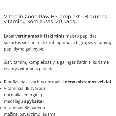
Vitamin Code Raw B-Complext - B grupės
vitaminų komleksas 120 kaps.
Labai
vertinamas
ir
išskirtinis
maisto papildas,
sukurtas siekiant užtikrinti optimalią b grupės vitaminų
papildymo galimybę.
Šis vitaminų kompleksas yra galingas šaltinis, kuriame
esantys vitaminai padeda:
Riboflavinas svarbus normaliai
nervų sistemos veiklai
.
Vitaminas B6 svarbus
normaliai energinių
medžiagų
apykaitai
Vitaminas B6 padeda
mažinti pavargimo jausmą