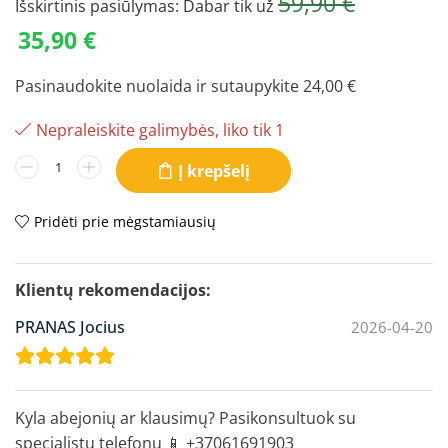
59,90
€
Išskirtinis pasiūlymas: Dabar tik už
35,90
€
Pasinaudokite nuolaida ir sutaupykite
24,00
€
Nepraleiskite galimybės, liko tik 1
Į krepšelį
Pridėti prie mėgstamiausių
PRANAS Jocius
2026-04-20
Kyla abejonių ar klausimų? Pasikonsultuok su
specialistu telefonu 📱 +37061691903