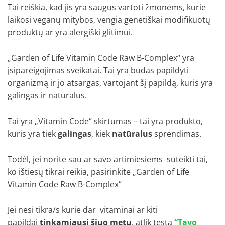
Tai reiškia, kad jis yra saugus vartoti žmonėms, kurie
laikosi veganų mitybos, vengia genetiškai modifikuotų
produktų ar yra alergiški glitimui.
„Garden of Life Vitamin Code Raw B-Complex“ yra
įsipareigojimas sveikatai. Tai yra būdas papildyti
organizmą ir jo atsargas, vartojant šį papildą, kuris yra
galingas ir natūralus.
Tai yra „Vitamin Code“ skirtumas – tai yra produkto,
kuris yra tiek
galingas
, kiek
natūralus
sprendimas.
Todėl, jei norite sau ar savo artimiesiems suteikti tai,
ko ištiesų tikrai reikia, pasirinkite „Garden of Life
Vitamin Code Raw B-Complex“
Jei nesi tikra/s kurie dar vitaminai ar kiti
papildai
tinkamiausi šiuo metu
, atlik testą
“Tavo