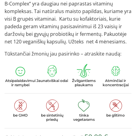
B-Complex“ yra daugiau nei paprastas vitaminų
kompleksas. Tai natūralus maisto papildas, kuriame yra
visi B grupės vitaminai. Kartu su kofaktoriais, kurie
padeda geram vitaminų pasisavinimui iš 23 vaisių ir
daržovių bei gyvųjų probiotikų ir fermentų. Pakuotėje
net 120 veganiškų kapsulių. Užteks net 4 mėnesiams.
Tūkstančiai žmonių jau pasirinko – atraskite naudą:
Atsipalaidavimui
Jaunatviškai odai
Žvilgantiems
Atminčiai ir
ir ramybei
plaukams
koncentracijai
be GMO
be sintetinių
tinka
be glitimo
priedų
vegetarams