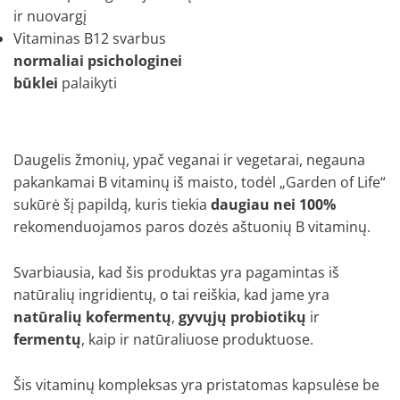
ir nuovargį
Vitaminas B12 svarbus
normaliai psichologinei
būklei
palaikyti
Daugelis žmonių, ypač veganai ir vegetarai, negauna
pakankamai B vitaminų iš maisto, todėl „Garden of Life“
sukūrė šį papildą, kuris tiekia
daugiau nei 100%
rekomenduojamos paros dozės aštuonių B vitaminų.
Svarbiausia, kad šis produktas yra pagamintas iš
natūralių ingridientų, o tai reiškia, kad jame yra
natūralių kofermentų
,
gyvųjų probiotikų
ir
fermentų
, kaip ir natūraliuose produktuose.
Šis vitaminų kompleksas yra pristatomas kapsulėse be