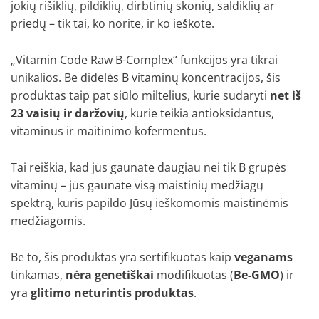
jokių rišiklių, pildiklių, dirbtinių skonių, saldiklių ar
priedų – tik tai, ko norite, ir ko ieškote.
„Vitamin Code Raw B-Complex“ funkcijos yra tikrai
unikalios. Be didelės B vitaminų koncentracijos, šis
produktas taip pat siūlo miltelius, kurie sudaryti
net iš
23 vaisių ir daržovių
, kurie teikia antioksidantus,
vitaminus ir maitinimo kofermentus.
Tai reiškia, kad jūs gaunate daugiau nei tik B grupės
vitaminų – jūs gaunate visą maistinių medžiagų
spektrą, kuris papildo Jūsų ieškomomis maistinėmis
medžiagomis.
Be to, šis produktas yra sertifikuotas kaip
veganams
tinkamas,
nėra genetiškai
modifikuotas (
Be-GMO
) ir
yra
glitimo neturintis produktas
.