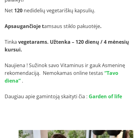
Net
120
nedidelių vegetariškų kapsulių.
Apsaugančioje t
amsaus stiklo pakuotėje
.
Tinka
vegetarams.
Užtenka – 120 dienų / 4 mėnesių
kursui.
Naujiena ! Sužinok savo Vitaminus ir gauk Asmeninę
rekomendaciją. Nemokamas online testas
“Tavo
diena”
.
Daugiau apie gamintoją skaityti čia :
Garden of life