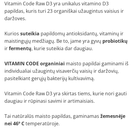
Vitamin Code Raw D3 yra unikalus vitamino D3
papildas, kuris turi 23 organiškai užaugintus vaisius ir
daržoves.
Kurios
suteikia
papildomų antioksidantų, vitaminų ir
maistingųjų medžiagų. Be to, jame yra gyvų
probiotikų
ir
fermentų
, kurie suteikia dar daugiau.
VITAMIN CODE organiniai
maisto papildai gaminami iš
individualiai užaugintų visaverčių vaisių ir daržovių,
pasitelkiant gerųjų bakterijų kultivavimą.
Vitamin Code Raw D3 yra skirtas tiems, kurie nori gauti
daugiau ir rūpinasi savimi ir artimaisiais.
Tai natūralūs maisto papildas, gaminamas
žemesnėje
nei 46º C
temperatūroje.