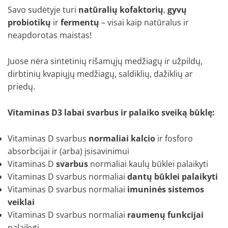
Savo sudėtyje turi
natūralių kofaktorių
,
gyvų
probiotikų
ir
fermentų
– visai kaip natūralus ir
neapdorotas maistas!
Juose nėra sintetinių rišamųjų medžiagų ir užpildų,
dirbtinių kvapiųjų medžiagų, saldiklių, dažiklių ar
priedų.
Vitaminas D3 labai svarbus ir palaiko sveiką būklę:
Vitaminas D svarbus
normaliai kalcio
ir fosforo
absorbcijai ir (arba) įsisavinimui
Vitaminas D
svarbus
normaliai kaulų būklei palaikyti
Vitaminas D svarbus normaliai
dantų būklei palaikyti
Vitaminas D svarbus normaliai
imuninės
sistemos
veiklai
Vitaminas D svarbus normaliai
raumenų
funkcijai
palaikyti