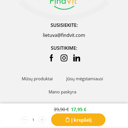
SUSISIEKITE:
lietuva@findvit.com
SUSITIKIME:
Mūsų produktai
Jūsų mėgstamiausi
Mano paskyra
Pristatymas, grąžinimas
39,90
€
17,95
€
Pirkimo informacija
Įmonėms
Į krepšelį