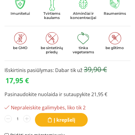
Imunitetui
Tvirtiems
Atminčiai ir
Raumenims
kaulams
koncentracijai
be GMO
be sintetinių
tinka
be glitimo
priedų
vegetarams
39,90
€
Išskirtinis pasiūlymas: Dabar tik už
17,95
€
Pasinaudokite nuolaida ir sutaupykite
21,95
€
Nepraleiskite galimybės, liko tik 2
Į krepšelį