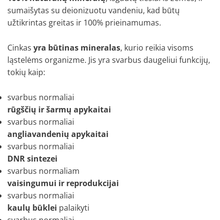
sumaišytas su deionizuotu vandeniu, kad būtų
užtikrintas greitas ir 100% prieinamumas.
Cinkas
yra būtinas mineralas
, kurio reikia visoms
ląstelėms organizme. Jis yra svarbus daugeliui funkcijų,
tokių kaip:
svarbus normaliai
rūgščių ir šarmų apykaitai
svarbus normaliai
angliavandenių apykaitai
svarbus normaliai
DNR sintezei
svarbus normaliam
vaisingumui ir reprodukcijai
svarbus normaliai
kaulų būklei
palaikyti
svarbus normaliai