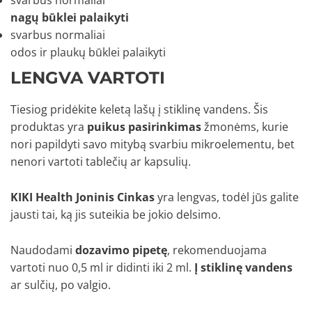
nagų būklei palaikyti
svarbus normaliai
odos ir plaukų būklei palaikyti
LENGVA VARTOTI
Tiesiog pridėkite keletą lašų į stiklinę vandens. Šis
produktas yra
puikus pasirinkimas
žmonėms, kurie
nori papildyti savo mitybą svarbiu mikroelementu, bet
nenori vartoti tablečių ar kapsulių.
KIKI Health Joninis Cinkas
yra lengvas, todėl jūs galite
jausti tai, ką jis suteikia be jokio delsimo.
Naudodami
dozavimo pipetę
, rekomenduojama
vartoti nuo 0,5 ml ir didinti iki 2 ml.
Į stiklinę vandens
ar sulčių, po valgio.