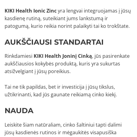
KIKI Health Ionic Zinc
yra lengvai integruojamas į jūsų
kasdienę rutiną, suteikiant jums lankstumą ir
patogumą, kurio reikia norint palaikyti tai ko trokštate.
AUKŠČIAUSI STANDARTAI
Rinkdamiesi
KIKI Health Joninį Cinką
, jūs pasirenkate
aukščiausios kokybės produktą, kuris yra sukurtas
atsižvelgiant į jūsų poreikius.
Tai ne tik papildas, bet ir investicija į jūsų tikslus,
užtikrinanti, kad jūs gaunate reikiamą cinko kiekį.
NAUDA
Leiskite šiam natūraliam, cinko šaltiniui tapti dalimi
jūsų kasdienės rutinos ir mėgaukitės visapusiška