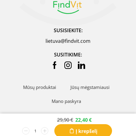
SUSISIEKITE:
lietuva@findvit.com
SUSITIKIME:
Mūsų produktai
Jūsų mėgstamiausi
Mano paskyra
Pristatymas, grąžinimas
29,90
€
22,40
€
Pirkimo informacija
Įmonėms
Į krepšelį