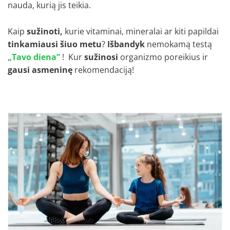
nauda, kurią jis teikia.
Kaip
sužinoti,
kurie vitaminai, mineralai ar kiti papildai
tinkamiausi šiuo metu
?
Išbandyk
nemokamą testą
„Tavo diena”
! Kur
sužinosi
organizmo poreikius ir
gausi
asmeninę
rekomendaciją!