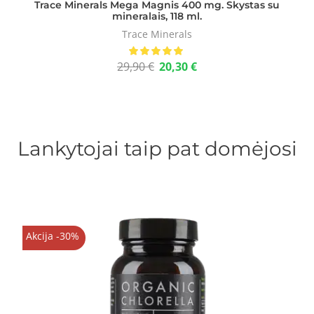
Trace Minerals Mega Magnis 400 mg. Skystas su
mineralais, 118 ml.
Trace Minerals
29,90
€
20,30
€
Lankytojai taip pat domėjosi
Akcija -30%