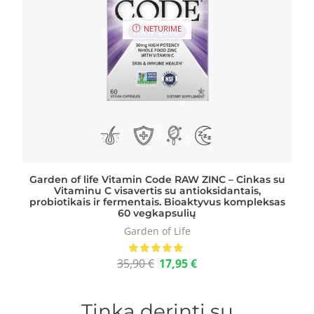
NETURIME
Garden of life Vitamin Code RAW ZINC – Cinkas su
Vitaminu C visavertis su antioksidantais,
probiotikais ir fermentais. Bioaktyvus kompleksas
60 vegkapsulių
Garden of Life
35,90
€
17,95
€
Tinka derinti su