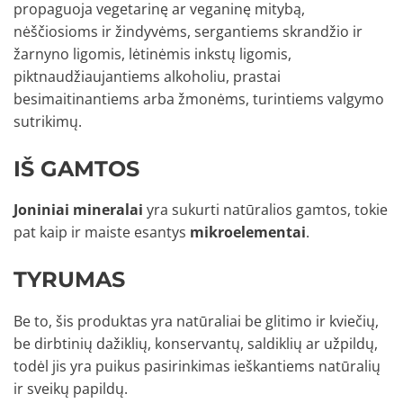
propaguoja vegetarinę ar veganinę mitybą,
nėščiosioms ir žindyvėms, sergantiems skrandžio ir
žarnyno ligomis, lėtinėmis inkstų ligomis,
piktnaudžiaujantiems alkoholiu, prastai
besimaitinantiems arba žmonėms, turintiems valgymo
sutrikimų.
IŠ GAMTOS
Joniniai mineralai
yra sukurti natūralios gamtos, tokie
pat kaip ir maiste esantys
mikroelementai
.
TYRUMAS
Be to, šis produktas yra natūraliai be glitimo ir kviečių,
be dirbtinių dažiklių, konservantų, saldiklių ar užpildų,
todėl jis yra puikus pasirinkimas ieškantiems natūralių
ir sveikų papildų.