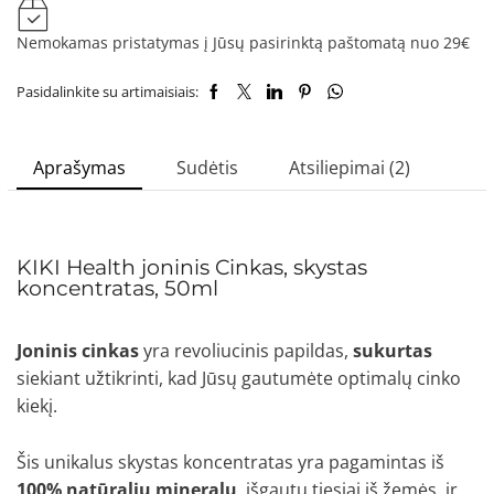
Nemokamas pristatymas į Jūsų pasirinktą paštomatą nuo 29€
Pasidalinkite su artimaisiais:
Aprašymas
Sudėtis
Atsiliepimai (2)
KIKI Health joninis Cinkas, skystas
koncentratas, 50ml
Joninis cinkas
yra revoliucinis papildas,
sukurtas
siekiant užtikrinti, kad Jūsų gautumėte optimalų cinko
kiekį.
Šis unikalus skystas koncentratas yra pagamintas iš
100% natūralių mineralų
, išgautų tiesiai iš žemės, ir