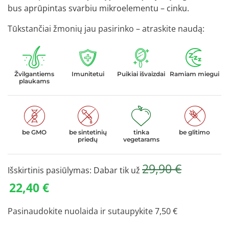
bus aprūpintas svarbiu mikroelementu – cinku.
Tūkstančiai žmonių jau pasirinko – atraskite naudą:
Žvilgantiems
Imunitetui
Puikiai išvaizdai
Ramiam miegui
plaukams
be GMO
be sintetinių
tinka
be glitimo
priedų
vegetarams
29,90
€
Išskirtinis pasiūlymas: Dabar tik už
22,40
€
Pasinaudokite nuolaida ir sutaupykite
7,50
€