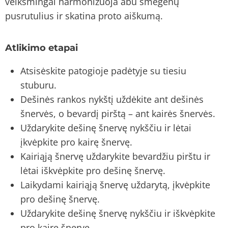
veiksmingai harmonizuoja abu smegenų
pusrutulius ir skatina proto aiškumą.
Atlikimo etapai
Atsisėskite patogioje padėtyje su tiesiu
stuburu.
Dešinės rankos nykštį uždėkite ant dešinės
šnervės, o bevardį pirštą – ant kairės šnervės.
Uždarykite dešinę šnervę nykščiu ir lėtai
įkvėpkite pro kairę šnervę.
Kairiąją šnervę uždarykite bevardžiu pirštu ir
lėtai iškvėpkite pro dešinę šnervę.
Laikydami kairiąją šnervę uždarytą, įkvėpkite
pro dešinę šnervę.
Uždarykite dešinę šnervę nykščiu ir iškvėpkite
pro kairę šnervę.