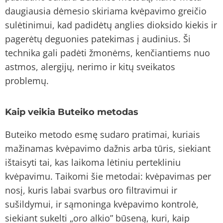
daugiausia dėmesio skiriama kvėpavimo greičio
sulėtinimui, kad padidėtų anglies dioksido kiekis ir
pagerėtų deguonies patekimas į audinius. Ši
technika gali padėti žmonėms, kenčiantiems nuo
astmos, alergijų, nerimo ir kitų sveikatos
problemų.
Kaip veikia Buteiko metodas
Buteiko metodo esmę sudaro pratimai, kuriais
mažinamas kvėpavimo dažnis arba tūris, siekiant
ištaisyti tai, kas laikoma lėtiniu pertekliniu
kvėpavimu. Taikomi šie metodai: kvėpavimas per
nosį, kuris labai svarbus oro filtravimui ir
sušildymui, ir sąmoninga kvėpavimo kontrolė,
siekiant sukelti „oro alkio” būseną, kuri, kaip