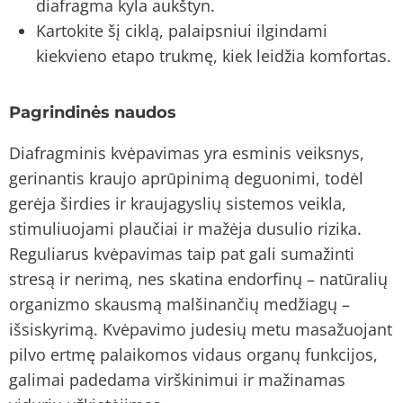
diafragma kyla aukštyn.
Kartokite šį ciklą, palaipsniui ilgindami
kiekvieno etapo trukmę, kiek leidžia komfortas.
Pagrindinės naudos
Diafragminis kvėpavimas yra esminis veiksnys,
gerinantis kraujo aprūpinimą deguonimi, todėl
gerėja širdies ir kraujagyslių sistemos veikla,
stimuliuojami plaučiai ir mažėja dusulio rizika.
Reguliarus kvėpavimas taip pat gali sumažinti
stresą ir nerimą, nes skatina endorfinų – natūralių
organizmo skausmą malšinančių medžiagų –
išsiskyrimą. Kvėpavimo judesių metu masažuojant
pilvo ertmę palaikomos vidaus organų funkcijos,
galimai padedama virškinimui ir mažinamas