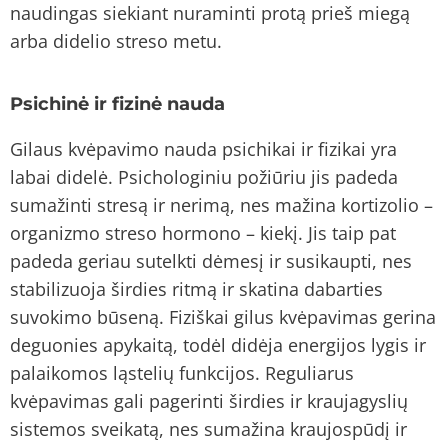
naudingas siekiant nuraminti protą prieš miegą
arba didelio streso metu.
Psichinė ir fizinė nauda
Gilaus kvėpavimo nauda psichikai ir fizikai yra
labai didelė. Psichologiniu požiūriu jis padeda
sumažinti stresą ir nerimą, nes mažina kortizolio –
organizmo streso hormono – kiekį. Jis taip pat
padeda geriau sutelkti dėmesį ir susikaupti, nes
stabilizuoja širdies ritmą ir skatina dabarties
suvokimo būseną. Fiziškai gilus kvėpavimas gerina
deguonies apykaitą, todėl didėja energijos lygis ir
palaikomos ląstelių funkcijos. Reguliarus
kvėpavimas gali pagerinti širdies ir kraujagyslių
sistemos sveikatą, nes sumažina kraujospūdį ir