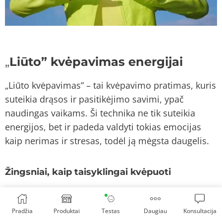
„
Liūto” kvėpavimas energijai
„Liūto kvėpavimas” – tai kvėpavimo pratimas, kuris
suteikia drąsos ir pasitikėjimo savimi, ypač
naudingas vaikams. Ši technika ne tik suteikia
energijos, bet ir padeda valdyti tokias emocijas
kaip nerimas ir stresas, todėl ją mėgsta daugelis.
Žingsniai, kaip taisyklingai kvėpuoti
Efektyviai praktikuoti Liūto kvėpavimą:
Pradžia
Produktai
Testas
Daugiau
Konsultacija
Susirasti patogią sėdimąją padėtį, kurioje