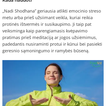
Kada naudoti
„Nadi Shodhana” geriausia atlikti emocinio streso
metu arba prieš užsiimant veikla, kuriai reikia
protinės ištvermės ir susikaupimo. Ji taip pat
veiksminga kaip parengiamasis kvėpavimo
pratimas prieš meditaciją ar jogos užsiėmimus,
padedantis nusiraminti protui ir kūnui bei pasiekti
geresnio sąmoningumo ir ramybės būseną.