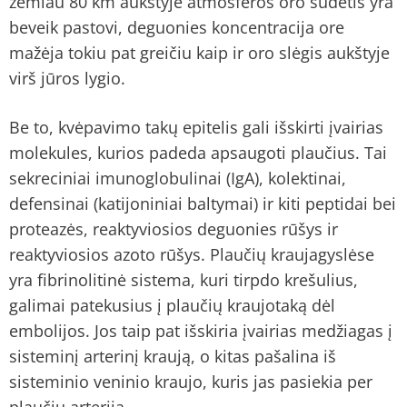
žemiau 80 km aukštyje atmosferos oro sudėtis yra
beveik pastovi, deguonies koncentracija ore
mažėja tokiu pat greičiu kaip ir oro slėgis aukštyje
virš jūros lygio.
Be to, kvėpavimo takų epitelis gali išskirti įvairias
molekules, kurios padeda apsaugoti plaučius. Tai
sekreciniai imunoglobulinai (IgA), kolektinai,
defensinai (katijoniniai baltymai) ir kiti peptidai bei
proteazės, reaktyviosios deguonies rūšys ir
reaktyviosios azoto rūšys. Plaučių kraujagyslėse
yra fibrinolitinė sistema, kuri tirpdo krešulius,
galimai patekusius į plaučių kraujotaką dėl
embolijos. Jos taip pat išskiria įvairias medžiagas į
sisteminį arterinį kraują, o kitas pašalina iš
sisteminio veninio kraujo, kuris jas pasiekia per
plaučių arteriją.