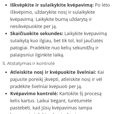
Iškvėpkite ir sulaikykite kvėpavimą:
Po lėto
iškvėpimo, uždarykite nosį ir sulaikykite
kvėpavimą. Laikykite burną uždarytą ir
nesikvėpuokite per ją.
Skaičiuokite sekundes:
Laikykite kvėpavimą
sulaikytą kuo ilgiau, bet tik tol, kol jaučiatės
patogiai. Pradėkite nuo kelių sekundžių ir
palaipsniui ilginkite laiką.
5. Atstatymas ir kontrolė
Atleiskite nosį ir kvėpuokite švelniai:
Kai
pajusite poreikį įkvėpti, atleiskite nosį ir vėl
pradėkite švelniai kvėpuoti per ją.
Kvėpavimo kontrolė:
Kartokite šį procesą
kelis kartus. Laikui bėgant, turėtumėte
pastebėti, kad jūsų kvėpavimas tampa