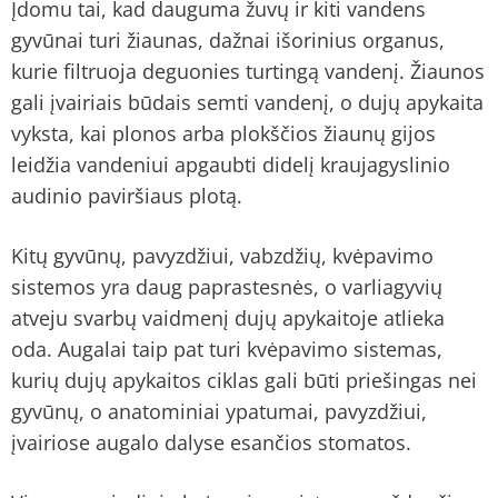
Įdomu tai, kad dauguma žuvų ir kiti vandens
gyvūnai turi žiaunas, dažnai išorinius organus,
kurie filtruoja deguonies turtingą vandenį. Žiaunos
gali įvairiais būdais semti vandenį, o dujų apykaita
vyksta, kai plonos arba plokščios žiaunų gijos
leidžia vandeniui apgaubti didelį kraujagyslinio
audinio paviršiaus plotą.
Kitų gyvūnų, pavyzdžiui, vabzdžių, kvėpavimo
sistemos yra daug paprastesnės, o varliagyvių
atveju svarbų vaidmenį dujų apykaitoje atlieka
oda. Augalai taip pat turi kvėpavimo sistemas,
kurių dujų apykaitos ciklas gali būti priešingas nei
gyvūnų, o anatominiai ypatumai, pavyzdžiui,
įvairiose augalo dalyse esančios stomatos.