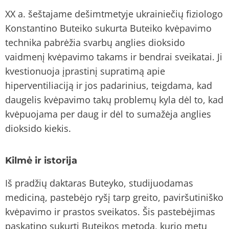
XX a. šeštajame dešimtmetyje ukrainiečių fiziologo
Konstantino Buteiko sukurta Buteiko kvėpavimo
technika pabrėžia svarbų anglies dioksido
vaidmenį kvėpavimo takams ir bendrai sveikatai. Ji
kvestionuoja įprastinį supratimą apie
hiperventiliaciją ir jos padarinius, teigdama, kad
daugelis kvėpavimo takų problemų kyla dėl to, kad
kvėpuojama per daug ir dėl to sumažėja anglies
dioksido kiekis.
Kilmė ir istorija
Iš pradžių daktaras Buteyko, studijuodamas
mediciną, pastebėjo ryšį tarp greito, paviršutiniško
kvėpavimo ir prastos sveikatos. Šis pastebėjimas
paskatino sukurti Buteikos metodą, kurio metu