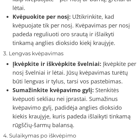
lėtai.
Kvėpuokite per nosį:
Užtikrinkite, kad
kvėpuojate tik per nosį. Kvėpavimas per nosį
padeda reguliuoti oro srautą ir išlaikyti
tinkamą anglies dioksido kiekį kraujyje.
3. Lengvas kvėpavimas
Įkvėpkite ir iškvėpkite švelniai:
Įkvėpkite per
nosį švelniai ir lėtai. Jūsų kvėpavimas turėtų
būti lengvas ir tylus, tarsi vos pastebimas.
Sumažinkite kvėpavimo gylį:
Stenkitės
kvėpuoti sekliau nei įprastai. Sumažinus
kvėpavimo gylį, padidėja anglies dioksido
kiekis kraujyje, kuris padeda išlaikyti tinkamą
rūgščių-šarmų balansą.
4. Sulaikymas po iškvėpimo