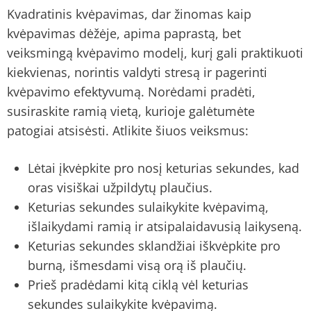
Kvadratinis kvėpavimas, dar žinomas kaip
kvėpavimas dėžėje, apima paprastą, bet
veiksmingą kvėpavimo modelį, kurį gali praktikuoti
kiekvienas, norintis valdyti stresą ir pagerinti
kvėpavimo efektyvumą. Norėdami pradėti,
susiraskite ramią vietą, kurioje galėtumėte
patogiai atsisėsti. Atlikite šiuos veiksmus:
Lėtai įkvėpkite pro nosį keturias sekundes, kad
oras visiškai užpildytų plaučius.
Keturias sekundes sulaikykite kvėpavimą,
išlaikydami ramią ir atsipalaidavusią laikyseną.
Keturias sekundes sklandžiai iškvėpkite pro
burną, išmesdami visą orą iš plaučių.
Prieš pradėdami kitą ciklą vėl keturias
sekundes sulaikykite kvėpavimą.