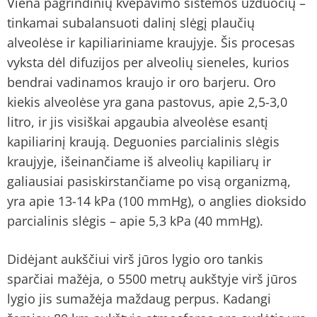
Viena pagrindinių kvėpavimo sistemos užduočių –
tinkamai subalansuoti dalinį slėgį plaučių
alveolėse ir kapiliariniame kraujyje. Šis procesas
vyksta dėl difuzijos per alveolių sieneles, kurios
bendrai vadinamos kraujo ir oro barjeru. Oro
kiekis alveolėse yra gana pastovus, apie 2,5-3,0
litro, ir jis visiškai apgaubia alveolėse esantį
kapiliarinį kraują. Deguonies parcialinis slėgis
kraujyje, išeinančiame iš alveolių kapiliarų ir
galiausiai pasiskirstančiame po visą organizmą,
yra apie 13-14 kPa (100 mmHg), o anglies dioksido
parcialinis slėgis – apie 5,3 kPa (40 mmHg).
Didėjant aukščiui virš jūros lygio oro tankis
sparčiai mažėja, o 5500 metrų aukštyje virš jūros
lygio jis sumažėja maždaug perpus. Kadangi