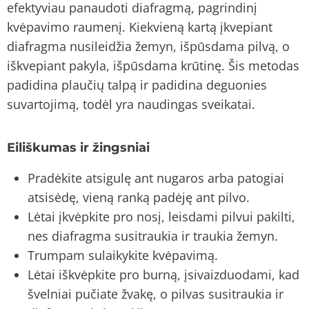
efektyviau panaudoti diafragmą, pagrindinį
kvėpavimo raumenį. Kiekvieną kartą įkvepiant
diafragma nusileidžia žemyn, išpūsdama pilvą, o
iškvepiant pakyla, išpūsdama krūtinę. Šis metodas
padidina plaučių talpą ir padidina deguonies
suvartojimą, todėl yra naudingas sveikatai.
Eiliškumas ir žingsniai
Pradėkite atsigulę ant nugaros arba patogiai
atsisėdę, vieną ranką padėję ant pilvo.
Lėtai įkvėpkite pro nosį, leisdami pilvui pakilti,
nes diafragma susitraukia ir traukia žemyn.
Trumpam sulaikykite kvėpavimą.
Lėtai iškvėpkite pro burną, įsivaizduodami, kad
švelniai pučiate žvakę, o pilvas susitraukia ir