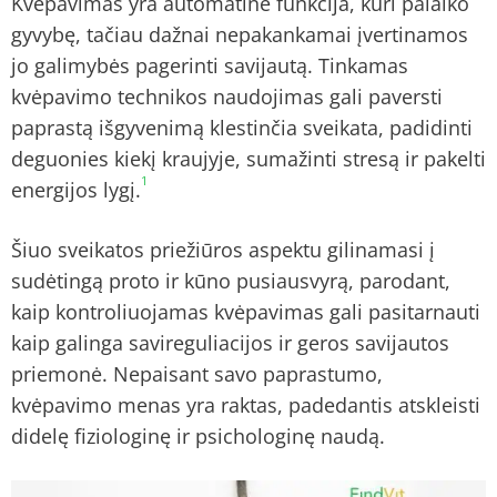
Kvėpavimas yra automatinė funkcija, kuri palaiko
gyvybę, tačiau dažnai nepakankamai įvertinamos
jo galimybės pagerinti savijautą. Tinkamas
kvėpavimo technikos naudojimas gali paversti
paprastą išgyvenimą klestinčia sveikata, padidinti
deguonies kiekį kraujyje, sumažinti stresą ir pakelti
1
energijos lygį.
Šiuo sveikatos priežiūros aspektu gilinamasi į
sudėtingą proto ir kūno pusiausvyrą, parodant,
kaip kontroliuojamas kvėpavimas gali pasitarnauti
kaip galinga savireguliacijos ir geros savijautos
priemonė. Nepaisant savo paprastumo,
kvėpavimo menas yra raktas, padedantis atskleisti
didelę fiziologinę ir psichologinę naudą.