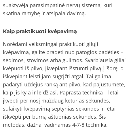
suaktyvėja parasimpatinė nervų sistema, kuri
skatina ramybę ir atsipalaidavimą.
Kaip praktikuoti kvėpavimą
Norėdami veiksmingai praktikuoti gilųjį
kvėpavimą, galite pradėti nuo patogios padėties –
sėdimos, stovimos arba gulimos. Svarbiausia giliai
kvėpuoti iš pilvo, įkvepiant išstumti pilvą į išorę, o
iškvepiant leisti jam sugrįžti atgal. Tai galima
padaryti uždėjus ranką ant pilvo, kad pajustumėte,
kaip jis kyla ir leidžiasi. Paprasta technika – lėtai
įkvėpti per nosį maždaug keturias sekundes,
sulaikyti kvėpavimą septynias sekundes ir lėtai
iškvėpti per burną aštuonias sekundes. Šis
metodas, dažnai vadinamas 4-7-8 technika,