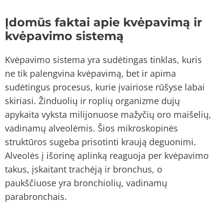
Įdomūs faktai apie kvėpavimą ir
kvėpavimo sistemą
Kvėpavimo sistema yra sudėtingas tinklas, kuris
ne tik palengvina kvėpavimą, bet ir apima
sudėtingus procesus, kurie įvairiose rūšyse labai
skiriasi. Žinduolių ir roplių organizme dujų
apykaita vyksta milijonuose mažyčių oro maišelių,
vadinamų alveolėmis. Šios mikroskopinės
struktūros sugeba prisotinti kraują deguonimi.
Alveolės į išorinę aplinką reaguoja per kvėpavimo
takus, įskaitant trachėją ir bronchus, o
paukščiuose yra bronchiolių, vadinamų
parabronchais.