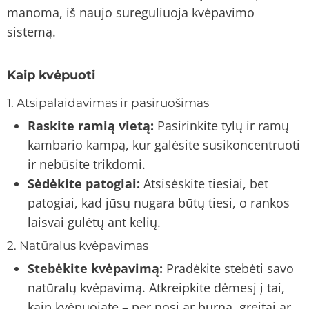
manoma, iš naujo sureguliuoja kvėpavimo
sistemą.
Kaip kvėpuoti
1. Atsipalaidavimas ir pasiruošimas
Raskite ramią vietą:
Pasirinkite tylų ir ramų
kambario kampą, kur galėsite susikoncentruoti
ir nebūsite trikdomi.
Sėdėkite patogiai:
Atsisėskite tiesiai, bet
patogiai, kad jūsų nugara būtų tiesi, o rankos
laisvai gulėtų ant kelių.
2. Natūralus kvėpavimas
Stebėkite kvėpavimą:
Pradėkite stebėti savo
natūralų kvėpavimą. Atkreipkite dėmesį į tai,
kaip kvėpuojate – per nosį ar burną, greitai ar