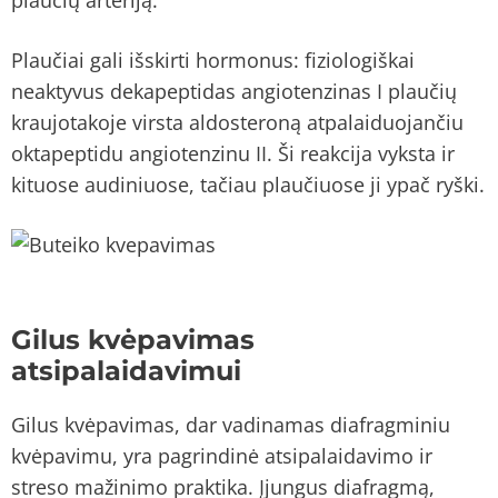
Plaučiai gali išskirti hormonus: fiziologiškai
neaktyvus dekapeptidas angiotenzinas I plaučių
kraujotakoje virsta aldosteroną atpalaiduojančiu
oktapeptidu angiotenzinu II. Ši reakcija vyksta ir
kituose audiniuose, tačiau plaučiuose ji ypač ryški.
Gilus kvėpavimas
atsipalaidavimui
Gilus kvėpavimas, dar vadinamas diafragminiu
kvėpavimu, yra pagrindinė atsipalaidavimo ir
streso mažinimo praktika. Įjungus diafragmą,