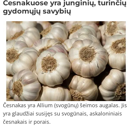
Česnakuose yra junginių, turinčių
gydomųjų savybių
Česnakas yra Allium (svogūnų) šeimos augalas. Jis
yra glaudžiai susijęs su svogūnais, askaloniniais
česnakais ir porais.