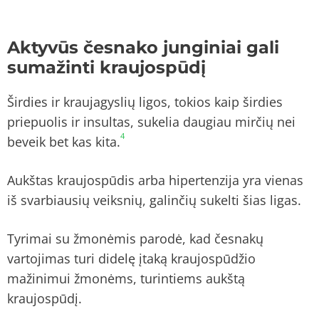
Aktyvūs česnako junginiai gali
sumažinti kraujospūdį
Širdies ir kraujagyslių ligos, tokios kaip širdies
priepuolis ir insultas, sukelia daugiau mirčių nei
4
beveik bet kas kita.
Aukštas kraujospūdis arba hipertenzija yra vienas
iš svarbiausių veiksnių, galinčių sukelti šias ligas.
Tyrimai su žmonėmis parodė, kad česnakų
vartojimas turi didelę įtaką kraujospūdžio
mažinimui žmonėms, turintiems aukštą
kraujospūdį.