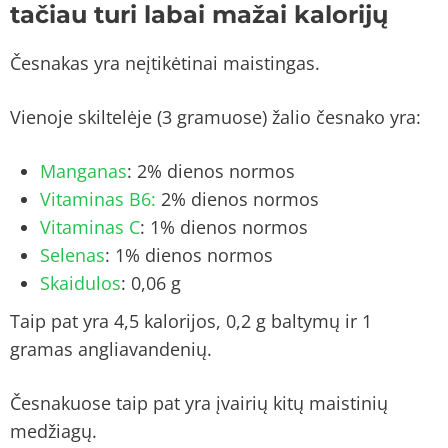
tačiau turi labai mažai kalorijų
Česnakas yra neįtikėtinai maistingas.
Vienoje skiltelėje (3 gramuose) žalio česnako yra:
Manganas
: 2% dienos normos
Vitaminas B6:
2% dienos normos
Vitaminas C
: 1% dienos normos
Selenas
: 1% dienos normos
Skaidulos
: 0,06 g
Taip pat yra 4,5 kalorijos, 0,2 g baltymų ir 1
gramas angliavandenių.
Česnakuose taip pat yra įvairių kitų maistinių
medžiagų.