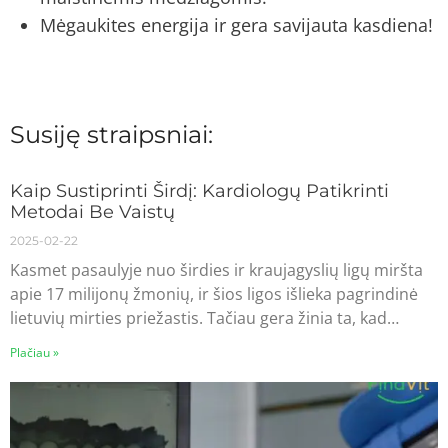
Mėgaukites energija ir gera savijauta kasdiena!
Susiję straipsniai:
Kaip Sustiprinti Širdį: Kardiologų Patikrinti
Metodai Be Vaistų
2025-02-22
Kasmet pasaulyje nuo širdies ir kraujagyslių ligų miršta
apie 17 milijonų žmonių, ir šios ligos išlieka pagrindinė
lietuvių mirties priežastis. Tačiau gera žinia ta, kad…
Plačiau »