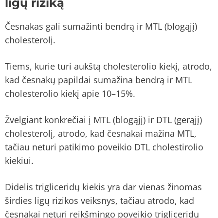
ligų riziką
Česnakas gali sumažinti bendrą ir MTL (blogąjį)
cholesterolį.
Tiems, kurie turi aukštą cholesterolio kiekį, atrodo,
kad česnakų papildai sumažina bendrą ir MTL
cholesterolio kiekį apie 10–15%.
Žvelgiant konkrečiai į MTL (blogąjį) ir DTL (gerąjį)
cholesterolį, atrodo, kad česnakai mažina MTL,
tačiau neturi patikimo poveikio DTL cholestirolio
kiekiui.
Didelis trigliceridų kiekis yra dar vienas žinomas
širdies ligų rizikos veiksnys, tačiau atrodo, kad
česnakai neturi reikšmingo poveikio trigliceridų