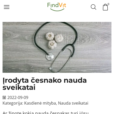
0
Įrodyta česnako nauda
sveikatai
2022-09-09
Kategorija:
Kasdienė mityba
,
Nauda sveikatai
Ar žinote kokia nauda česnakas turi jūsų