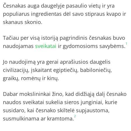
Česnakas auga daugelyje pasaulio vietų ir yra
populiarus ingredientas dėl savo stipraus kvapo ir
skanaus skonio.
Tačiau per visą istoriją pagrindinis česnakas buvo
1
naudojamas
sveikatai
ir gydomosioms savybėms.
Jo naudojimą yra gerai aprašiusios daugelis
civilizacijų, įskaitant egiptiečių, babiloniečių,
graikų, romėnų ir kinų.
Dabar mokslininkai žino, kad didžiąją dalį česnako
naudos sveikatai sukelia sieros junginiai, kurie
susidaro, kai česnako skiltelė supjaustoma,
2
susmulkinama ar kramtoma.