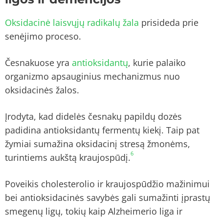
Oksidacinė laisvųjų radikalų žala
prisideda prie
senėjimo proceso.
Česnakuose yra
antioksidantų
, kurie palaiko
organizmo apsauginius mechanizmus nuo
oksidacinės žalos.
Įrodyta, kad didelės česnakų papildų dozės
padidina antioksidantų fermentų kiekį. Taip pat
žymiai sumažina oksidacinį stresą žmonėms,
6
turintiems aukštą kraujospūdį.
Poveikis cholesterolio ir kraujospūdžio mažinimui
bei antioksidacinės savybės gali sumažinti įprastų
smegenų ligų, tokių kaip Alzheimerio liga ir