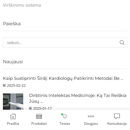
Virškinimo sistema
Paieška
Naujausi
Kaip Sustiprinti Širdį: Kardiologų Patikrinti Metodai Be ...
2025-02-22
Dirbtinis Intelektas Medicinoje: Ką Tai Reiškia
Jūsų ...
2025-01-17
Pulsas Norma ir Fizinė Veikla: Kaip Palaikyti ...
Pradžia
Produktai
Testas
Daugiau
Konsultacija
2025-01-01