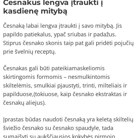
Česnakus lengva įtraukti į
kasdienę mitybą
Česnaką labai lengva įtraukti į savo mitybą. Jis
papildo patiekalus, ypač sriubas ir padažus.
Stiprus česnako skonis taip pat gali pridėti pojučių
prie švelnių receptų.
Česnakas gali būti pateikiamaskeliomis
skirtingomis formomis – nesmulkintomis
skiltelėmis, smulkiai pjaustyti, trinti, milteliais ir
papilduose,(tokiuose, kaip česnako ekstraktas ir
česnakų aliejus).
Įprastas būdas naudoti česnaką yra keletą skiltelių
šviežio česnako su česnako spaudyle, tada
sumaišyti su aukščiausios kokybės pirmojo