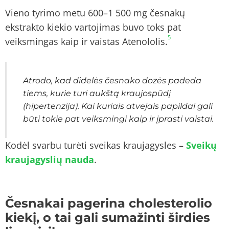
Vieno tyrimo metu 600–1 500 mg česnakų
ekstrakto kiekio vartojimas buvo toks pat
5
veiksmingas kaip ir vaistas Atenololis.
Atrodo, kad didelės česnako dozės padeda
tiems, kurie turi aukštą kraujospūdį
(hipertenzija). Kai kuriais atvejais papildai gali
būti tokie pat veiksmingi kaip ir įprasti vaistai.
Kodėl svarbu turėti sveikas kraujagysles –
Sveikų
kraujagyslių nauda
.
Česnakai pagerina cholesterolio
kiekį, o tai gali sumažinti širdies