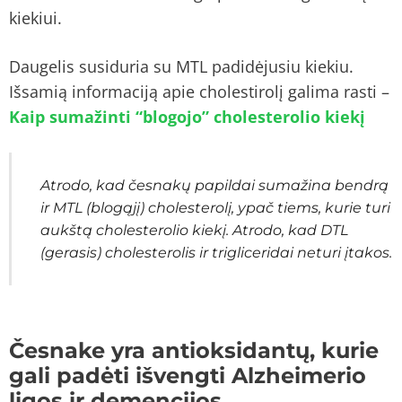
kiekiui.
Daugelis susiduria su MTL padidėjusiu kiekiu.
Išsamią informaciją apie cholestirolį galima rasti –
Kaip sumažinti “blogojo” cholesterolio kiekį
Atrodo, kad česnakų papildai sumažina bendrą
ir MTL (blogąjį) cholesterolį, ypač tiems, kurie turi
aukštą cholesterolio kiekį. Atrodo, kad DTL
(gerasis) cholesterolis ir trigliceridai neturi įtakos.
Česnake yra antioksidantų, kurie
gali padėti išvengti Alzheimerio
ligos ir demencijos