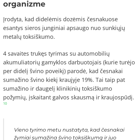
organizme
Įrodyta, kad didelėmis dozėmis česnakuose
esantys sieros junginiai apsaugo nuo sunkiųjų
metalų toksiškumo.
4 savaites trukęs tyrimas su automobilių
akumuliatorių gamyklos darbuotojais (kurie turėjo
per didelį švino poveikį) parodė, kad česnakai
sumažino švino kiekį kraujyje 19%. Tai taip pat
sumažino ir daugelį klinikinių toksiškumo
požymių, įskaitant galvos skausmą ir kraujospūdį.
10
Vieno tyrimo metu nustatyta, kad česnakai
žymiai sumažina švino toksiškumą ir juo