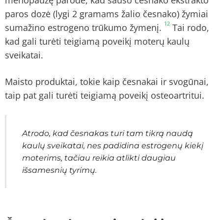
menopauzę parodė, kad sauso česnako ekstrakto
paros dozė (lygi 2 gramams žalio česnako) žymiai
12
sumažino estrogeno trūkumo žymenį.
Tai rodo,
kad gali turėti teigiamą poveikį moterų kaulų
sveikatai.
Maisto produktai, tokie kaip česnakai ir svogūnai,
taip pat gali turėti teigiamą poveikį osteoartritui.
Atrodo, kad česnakas turi tam tikrą naudą
kaulų sveikatai, nes padidina estrogenų kiekį
moterims, tačiau reikia atlikti daugiau
išsamesnių tyrimų.