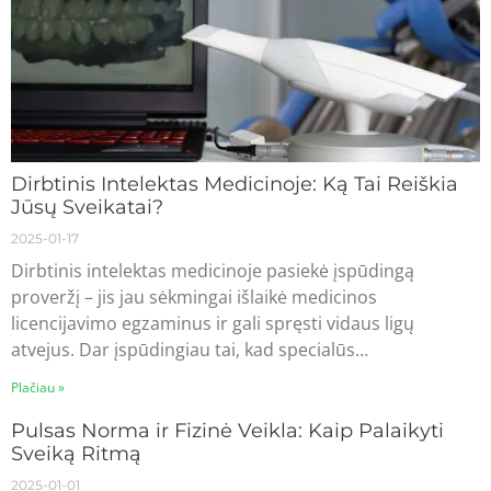
Dirbtinis Intelektas Medicinoje: Ką Tai Reiškia
Jūsų Sveikatai?
2025-01-17
Dirbtinis intelektas medicinoje pasiekė įspūdingą
proveržį – jis jau sėkmingai išlaikė medicinos
licencijavimo egzaminus ir gali spręsti vidaus ligų
atvejus. Dar įspūdingiau tai, kad specialūs…
Plačiau »
Pulsas Norma ir Fizinė Veikla: Kaip Palaikyti
Sveiką Ritmą
2025-01-01