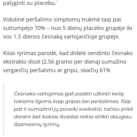
3
palyginti su placebu.
Vidutinė peršalimo simptomų trukmė taip pat
sutrumpėjo 70% – nuo 5 dienų placebo grupėje iki
vos 1,5 dienos česnaką vartojančioje grupėje.
Kitas tyrimas parodė, kad didelė sendinto česnako
ekstrakto dozė (2,56 gramo per dieną) sumažino
sergančių peršalimu ar gripu, skaičių 61%
Česnako vartojimas gali padėti užkirsti kelią
tokioms ligoms kaip gripas bei peršalimas. Taip
pat ir sumažinti jų poveikį sveikatai, tačiau prieš
darant bet kokias išvadas reikia atlikti daugiau
išsamesnių tyrimų.