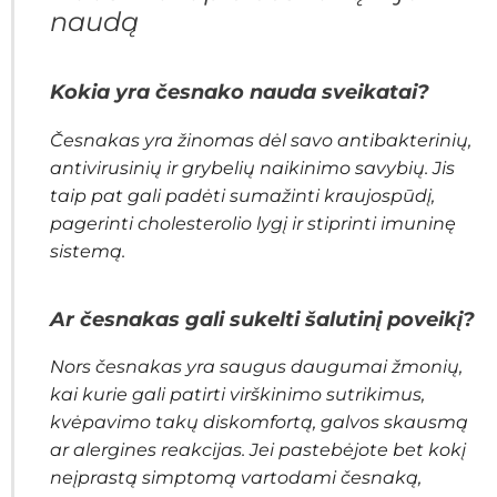
naudą
Kokia yra česnako nauda sveikatai?
Česnakas yra žinomas dėl savo antibakterinių,
antivirusinių ir grybelių naikinimo savybių. Jis
taip pat gali padėti sumažinti kraujospūdį,
pagerinti cholesterolio lygį ir stiprinti imuninę
sistemą.
Ar česnakas gali sukelti šalutinį poveikį?
Nors česnakas yra saugus daugumai žmonių,
kai kurie gali patirti virškinimo sutrikimus,
kvėpavimo takų diskomfortą, galvos skausmą
ar alergines reakcijas. Jei pastebėjote bet kokį
neįprastą simptomą vartodami česnaką,