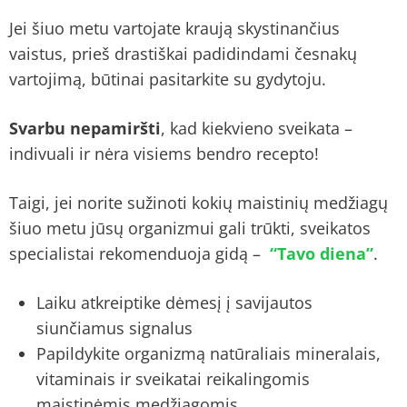
Jei šiuo metu vartojate kraują skystinančius
vaistus, prieš drastiškai padidindami česnakų
vartojimą, būtinai pasitarkite su gydytoju.
Svarbu nepamiršti
, kad kiekvieno sveikata –
indivuali ir nėra visiems bendro recepto!
Taigi, jei norite sužinoti kokių maistinių medžiagų
šiuo metu jūsų organizmui gali trūkti, sveikatos
specialistai rekomenduoja gidą –
“Tavo diena”
.
Laiku atkreiptike dėmesį į savijautos
siunčiamus signalus
Papildykite organizmą natūraliais mineralais,
vitaminais ir sveikatai reikalingomis
maistinėmis medžiagomis.