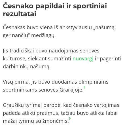
Česnako papildai ir sportiniai
rezultatai
Česnakas buvo viena iš ankstyviausių „našumą
gerinančių” medžiagų.
Jis tradiciškai buvo naudojamas senovės
kultūrose, siekiant sumažinti
nuovargį
ir pagerinti
darbininkų našumą.
Visų pirma, jis buvo duodamas olimpiniams
8
sportininkams senovės Graikijoje.
Graužikų tyrimai parodė, kad česnako vartojimas
padeda atlikti pratimus, tačiau buvo atlikta labai
9
mažai tyrimų su žmonėmis.