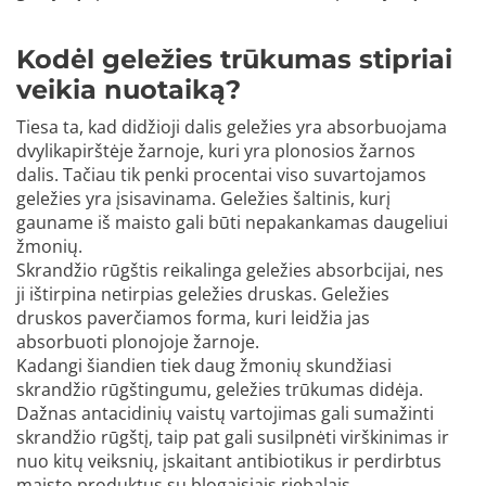
Kodėl geležies trūkumas stipriai
veikia nuotaiką?
Tiesa ta, kad didžioji dalis geležies yra absorbuojama
dvylikapirštėje žarnoje, kuri yra plonosios žarnos
dalis. Tačiau tik penki procentai viso suvartojamos
geležies yra įsisavinama. Geležies šaltinis, kurį
gauname iš maisto gali būti nepakankamas daugeliui
žmonių.
Skrandžio rūgštis reikalinga geležies absorbcijai, nes
ji ištirpina netirpias geležies druskas. Geležies
druskos paverčiamos forma, kuri leidžia jas
absorbuoti plonojoje žarnoje.
Kadangi šiandien tiek daug žmonių skundžiasi
skrandžio rūgštingumu, geležies trūkumas didėja.
Dažnas antacidinių vaistų vartojimas gali sumažinti
skrandžio rūgštį, taip pat gali susilpnėti virškinimas ir
nuo kitų veiksnių, įskaitant antibiotikus ir perdirbtus
maisto produktus su blogaisiais riebalais.