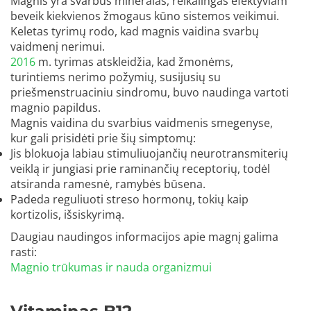
Magnis yra svarbus mineralas, reikalingas efektyviam
beveik kiekvienos žmogaus kūno sistemos veikimui.
Keletas tyrimų rodo, kad magnis vaidina svarbų
vaidmenį nerimui.
2016
m. tyrimas atskleidžia, kad žmonėms,
turintiems nerimo požymių, susijusių su
priešmenstruaciniu sindromu, buvo naudinga vartoti
magnio papildus.
Magnis vaidina du svarbius vaidmenis smegenyse,
kur gali prisidėti prie šių simptomų:
Jis blokuoja labiau stimuliuojančių neurotransmiterių
veiklą ir jungiasi prie raminančių receptorių, todėl
atsiranda ramesnė, ramybės būsena.
Padeda reguliuoti streso hormonų, tokių kaip
kortizolis, išsiskyrimą.
Daugiau naudingos informacijos apie magnį galima
rasti:
Magnio trūkumas ir nauda organizmui