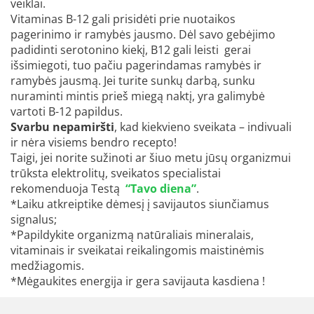
veiklai.
Vitaminas B-12 gali prisidėti prie nuotaikos
pagerinimo ir ramybės jausmo. Dėl savo gebėjimo
padidinti serotonino kiekį, B12 gali leisti gerai
išsimiegoti, tuo pačiu pagerindamas ramybės ir
ramybės jausmą. Jei turite sunkų darbą, sunku
nuraminti mintis prieš miegą naktį, yra galimybė
vartoti B-12 papildus.
Svarbu nepamiršti
, kad kiekvieno sveikata – indivuali
ir nėra visiems bendro recepto!
Taigi, jei norite sužinoti ar šiuo metu jūsų organizmui
trūksta elektrolitų, sveikatos specialistai
rekomenduoja Testą
“Tavo diena”
.
*Laiku atkreiptike dėmesį į savijautos siunčiamus
signalus;
*Papildykite organizmą natūraliais mineralais,
vitaminais ir sveikatai reikalingomis maistinėmis
medžiagomis.
*Mėgaukites energija ir gera savijauta kasdiena !