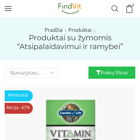
0
Pradžia
Produktai
Produktai su žymomis
“Atsipalaidavimui ir ramybei”
Prekių filtras
Mineralai
Akcija -47%