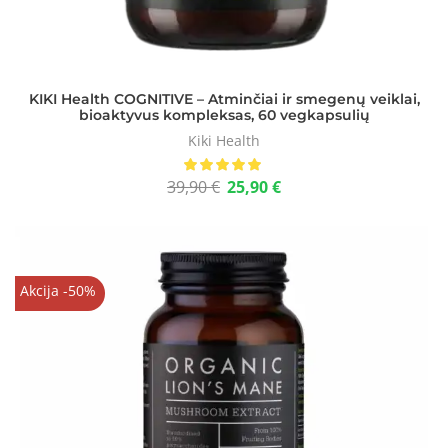
KIKI Health COGNITIVE – Atminčiai ir smegenų veiklai,
bioaktyvus kompleksas, 60 vegkapsulių
Kiki Health
39,90
€
25,90
€
Akcija -50%