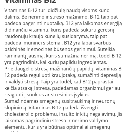
Vitaminas B12
Vitaminas B-12 turi didžiulę naudą visoms kūno
dalims. Be nerimo ir streso mažinimo, B-12 taip pat
padeda pagerinti nuotaiką. B12 yra laikomas energiją
didinančiu vitaminu, kuris padeda sukurti geresnį
raudonųjų kraujo kūnelių susidarymą, taip pat
padeda imuninei sistemai. B12 yra labai svarbus
psichinės ir emocinės būsenos gerinimui. Suteikia
raminantį jausmą, kuris sumažina nerimą, todėl B-12
yra pagrindinis, kai kurių papildų ingredientas.
Prie daugelio stresą mažinančių papildų, vitaminas B-
12 padeda reguliuoti kraujotaką, sumažinti depresiją
ir valdyti stresą. Taip yra todėl, kad B12 paprastai
keičia atsaką į stresą, padėdamas organizmui geriau
reaguoti į sunkius ar stresinius įvykius.
Sumažindamas smegenų susitraukimą ir neuronų
slopinimą. Vitaminas B-12 padeda išvengti
cholesterolio problemų, insulto ir kitų negalavimų. Jis
laikomas pagrindiniu streso ir nerimo valdymo
elementu, kuris yra būtinas optimaliai smegenų