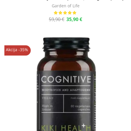
Garden of Life
59,90
€
35,90
€
Akcija -35%