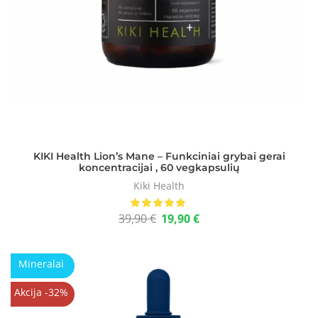
KIKI Health Lion’s Mane – Funkciniai grybai gerai
koncentracijai , 60 vegkapsulių
Kiki Health
39,90
€
19,90
€
Mineralai
Akcija -32%