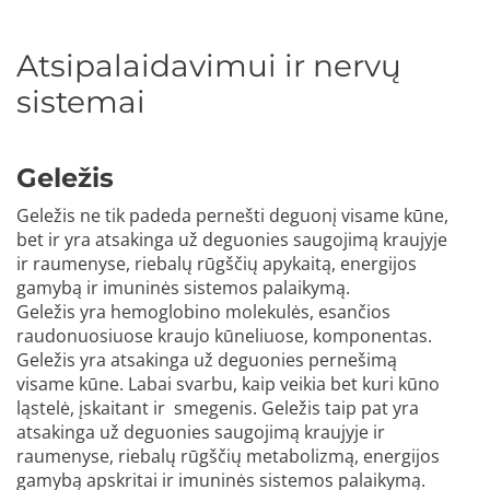
Atsipalaidavimui ir nervų
sistemai
Geležis
Geležis ne tik padeda pernešti deguonį visame kūne,
bet ir yra atsakinga už deguonies saugojimą kraujyje
ir raumenyse, riebalų rūgščių apykaitą, energijos
gamybą ir imuninės sistemos palaikymą.
Geležis yra hemoglobino molekulės, esančios
raudonuosiuose kraujo kūneliuose, komponentas.
Geležis yra atsakinga už deguonies pernešimą
visame kūne. Labai svarbu, kaip veikia bet kuri kūno
ląstelė, įskaitant ir smegenis. Geležis taip pat yra
atsakinga už deguonies saugojimą kraujyje ir
raumenyse, riebalų rūgščių metabolizmą, energijos
gamybą apskritai ir imuninės sistemos palaikymą.