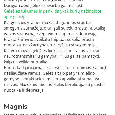
Daugiau apie geležies svarbą galima rasti:
Geležies tūkumas ir penki dalykai, kurių nežinojote
apie geležį
Kai geležies yra per mažai, deguonies srautas į
smegenis sumažėja, o tai gali sukelti prastą nuotaiką,
galvos skausmą, kvėpavimo slopimą ir depresiją.
Prasta žarnyno sveikata taip pat sukelia prastą
nuotaiką, nes žarnynas turi ryšį su smegenimis.
Kai yra mažas geležies kiekis, jis turi įtakos visų šių
neurotransmiterių gamybai, ir jūs galite pamatyti,
kaip tai veikia nuotaiką.
Būna , kad jaučiamas mažesnis susikaupimas. Galbūt
nesijaučiate ramus. Geležis taip pat yra mielino
gamybos kofaktorius, mielino apvalkalai supa jūsų
nervus. Mažesnis mielino kiekis koreliuoja su prasta
nuotaika ir depresija.
Magnis