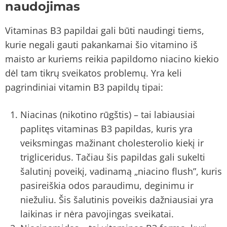
naudojimas
Vitaminas B3 papildai gali būti naudingi tiems,
kurie negali gauti pakankamai šio vitamino iš
maisto ar kuriems reikia papildomo niacino kiekio
dėl tam tikrų sveikatos problemų. Yra keli
pagrindiniai vitamin B3 papildų tipai:
Niacinas (nikotino rūgštis) – tai labiausiai
paplitęs vitaminas B3 papildas, kuris yra
veiksmingas mažinant cholesterolio kiekį ir
trigliceridus. Tačiau šis papildas gali sukelti
šalutinį poveikį, vadinamą „niacino flush”, kuris
pasireiškia odos paraudimu, deginimu ir
niežuliu. Šis šalutinis poveikis dažniausiai yra
laikinas ir nėra pavojingas sveikatai.