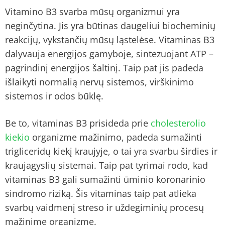
Vitamino B3 svarba mūsų organizmui yra
neginčytina. Jis yra būtinas daugeliui biocheminių
reakcijų, vykstančių mūsų ląstelėse. Vitaminas B3
dalyvauja energijos gamyboje, sintezuojant ATP –
pagrindinį energijos šaltinį. Taip pat jis padeda
išlaikyti normalią nervų sistemos, virškinimo
sistemos ir odos būklę.
Be to, vitaminas B3 prisideda prie
cholesterolio
kiekio
organizme mažinimo, padeda sumažinti
trigliceridų kiekį kraujyje, o tai yra svarbu širdies ir
kraujagyslių sistemai. Taip pat tyrimai rodo, kad
vitaminas B3 gali sumažinti ūminio koronarinio
sindromo riziką. Šis vitaminas taip pat atlieka
svarbų vaidmenį streso ir uždegiminių procesų
mažinime organizme.