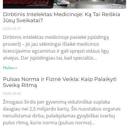
Dirbtinis Intelektas Medicinoje: Ką Tai Reiškia
Jūsų Sveikatai?
2025-01-17
Dirbtinis intelektas medicinoje pasiekė įspūdingą
proveržį – jis jau sėkmingai išlaikė medicinos
licencijavimo egzaminus ir gali spręsti vidaus ligų
atvejus. Dar įspūdingiau tai, kad specialūs…
Plačiau »
Pulsas Norma ir Fizinė Veikla: Kaip Palaikyti
Sveiką Ritmą
2025-01-01
Žmogaus širdis per gyvenimą vidutiniškai suplaka
daugiau nei 2,5 milijardo kartų. Šis nuostabus organas
nenuilstamai dirba, palaikydamas gyvybiškai svarbų
pulso ritmą, kurio norma (pulsas norma)…