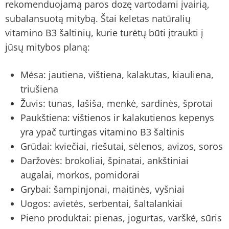
rekomenduojamą paros dozę vartodami įvairią,
subalansuotą mitybą. Štai keletas natūralių
vitamino B3 šaltinių, kurie turėtų būti įtraukti į
jūsų mitybos planą:
Mėsa: jautiena, vištiena, kalakutas, kiauliena,
triušiena
Žuvis: tunas, lašiša, menkė, sardinės, šprotai
Paukštiena: vištienos ir kalakutienos kepenys
yra ypač turtingas vitamino B3 šaltinis
Grūdai: kviečiai, riešutai, sėlenos, avizos, soros
Daržovės: brokoliai, špinatai, ankštiniai
augalai, morkos, pomidorai
Grybai: šampinjonai, maitinės, vyšniai
Uogos: avietės, serbentai, šaltalankiai
Pieno produktai: pienas, jogurtas, varškė, sūris