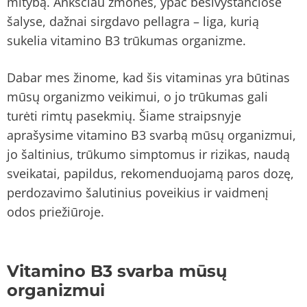
mitybą. Anksčiau žmonės, ypač besivystančiose
šalyse, dažnai sirgdavo pellagra – liga, kurią
sukelia vitamino B3 trūkumas organizme.
Dabar mes žinome, kad šis vitaminas yra būtinas
mūsų organizmo veikimui, o jo trūkumas gali
turėti rimtų pasekmių. Šiame straipsnyje
aprašysime vitamino B3 svarbą mūsų organizmui,
jo šaltinius, trūkumo simptomus ir rizikas, naudą
sveikatai, papildus, rekomenduojamą paros dozę,
perdozavimo šalutinius poveikius ir vaidmenį
odos priežiūroje.
Vitamino B3 svarba mūsų
organizmui