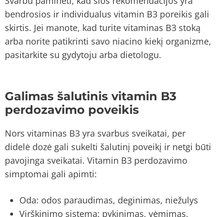
Svarbu paminėti, kad šios rekomendacijos yra
bendrosios ir individualus vitamin B3 poreikis gali
skirtis. Jei manote, kad turite vitaminas B3 stoką
arba norite patikrinti savo niacino kiekį organizme,
pasitarkite su gydytoju arba dietologu.
Galimas šalutinis vitamin B3
perdozavimo poveikis
Nors vitaminas B3 yra svarbus sveikatai, per
didelė dozė gali sukelti šalutinį poveikį ir netgi būti
pavojinga sveikatai. Vitamin B3 perdozavimo
simptomai gali apimti:
Oda: odos paraudimas, deginimas, niežulys
Virškinimo sistema: pykinimas, vėmimas,