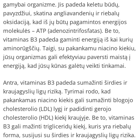
gamybai organizme. Jis padeda keletu būdų,
pavyzdžiui, skatina angliavandenių ir riebalų
oksidaciją, kad iš jų būtų pagamintos energijos
molekulės – ATP (adenozintrifosfatas). Be to,
vitaminas B3 padeda gaminti energiją iš kai kurių
aminorūgščių. Taigi, su pakankamu niacino kiekiu,
jūsų organizmas gali efektyviau paversti maistą į
energiją, kad jūsų kūnas galėtų veikti tinkamai.
Antra, vitaminas B3 padeda sumažinti širdies ir
kraujagyslių ligų riziką. Tyrimai rodo, kad
pakankamas niacino kiekis gali sumažinti blogojo
cholesterolio (LDL) lygį ir padidinti gerojo
cholesterolio (HDL) kiekį kraujyje. Be to, vitaminas
B3 gali mažinti trigliceridų kiekį, kuris yra riebalų
forma, susijusi su širdies ir kraujagyslių ligų rizika.