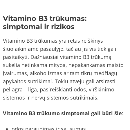
Vitamino B3 trūkumas:
simptomai ir rizikos
Vitamino B3 trūkumas yra retas reiškinys
šiuolaikiniame pasaulyje, tačiau jis vis tiek gali
pasitaikyti. Dažniausiai vitamino B3 trūkumą
sukelia netinkama mityba, nepakankamas maisto
įvairumas, alkoholizmas ar tam tikrų medžiagų
apykaitos sutrikimai. Tokiu atveju gali atsirasti
pellagra – liga, pasireiškianti odos, virškinimo
sistemos ir nervų sistemos sutrikimais.
Vitamino B3 trūkumo simptomai gali būti šie
:
odos paraudimas ir sausumas,