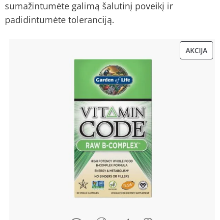
sumažintumėte galimą šalutinį poveikį ir
padidintumėte toleranciją.
AKCIJA