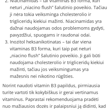
Niacinamidas – tai vitaminas B3 forma, kuri
neturi „niacino flush” šalutinio poveikio. Tačiau
ji nėra tokia veiksminga cholesterolio ir
trigliceridų kiekiui mažinti. Niacinamidas yra
dažnai naudojamas odos problemoms gydyti,
pavyzdžiui, spuogams ir raudonai odai.
Inozitol heksanikotinatas – tai dar viena
vitaminas B3 forma, kuri taip pat neturi
„niacino flush” šalutinio poveikio. Ji gali būti
naudojama cholesterolio ir trigliceridų kiekiui
mažinti, tačiau jos veiksmingumas yra
mažesnis nei nikotino rūgšties.
Norint naudoti vitamin B3 papildus, pirmiausia
turite vartoti tik kokybiškus ir gerai vertinamus
vitaminus. Paprastai rekomenduojama pradėti
nuo mažiausios dozės ir palaipsniui ją didinti, kad