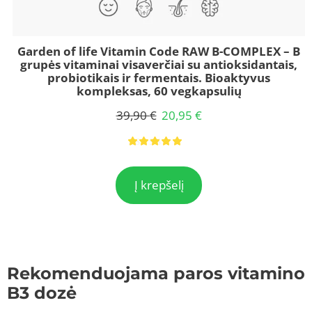
Garden of life Vitamin Code RAW B-COMPLEX – B
grupės vitaminai visaverčiai su antioksidantais,
probiotikais ir fermentais. Bioaktyvus
kompleksas, 60 vegkapsulių
39,90
€
20,95
€
Įvertinimas:
2
5.00
iš 5 (viso įver
Į krepšelį
Rekomenduojama paros vitamino
B3 dozė