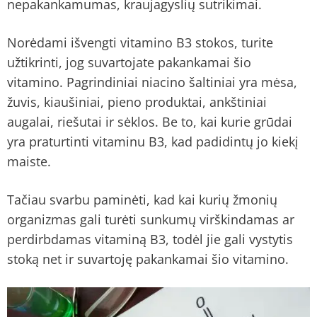
nepakankamumas, kraujagyslių sutrikimai.
Norėdami išvengti vitamino B3 stokos, turite
užtikrinti, jog suvartojate pakankamai šio
vitamino. Pagrindiniai niacino šaltiniai yra mėsa,
žuvis, kiaušiniai, pieno produktai, ankštiniai
augalai, riešutai ir sėklos. Be to, kai kurie grūdai
yra praturtinti vitaminu B3, kad padidintų jo kiekį
maiste.
Tačiau svarbu paminėti, kad kai kurių žmonių
organizmas gali turėti sunkumų virškindamas ar
perdirbdamas vitaminą B3, todėl jie gali vystytis
stoką net ir suvartoję pakankamai šio vitamino.