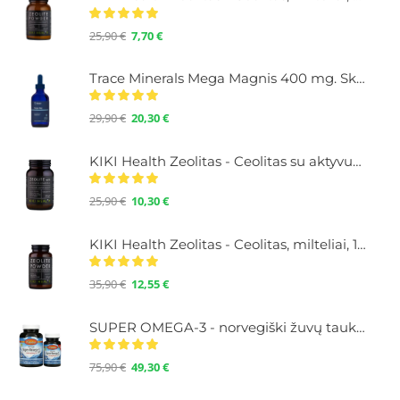
25,90
€
7,70
€
Trace Minerals Mega Magnis 400 mg. Skystas su mineralais, 118 ml.
29,90
€
20,30
€
KIKI Health Zeolitas - Ceolitas su aktyvuota anglimi, milteliai 60 g.
25,90
€
10,30
€
KIKI Health Zeolitas - Ceolitas, milteliai, 120 g.
35,90
€
12,55
€
SUPER OMEGA-3 - norvegiški žuvų taukai su Omega-3, didelė koncentracija, 100+30 kapsulių
75,90
€
49,30
€