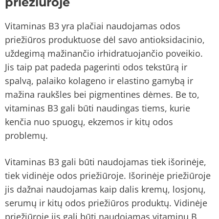
priežiūroje
Vitaminas B3 yra plačiai naudojamas odos
priežiūros produktuose dėl savo antioksidacinio,
uždegimą mažinančio irhidratuojančio poveikio.
Jis taip pat padeda pagerinti odos tekstūrą ir
spalvą, palaiko kolageno ir elastino gamybą ir
mažina raukšles bei pigmentines dėmes. Be to,
vitaminas B3 gali būti naudingas tiems, kurie
kenčia nuo spuogų, ekzemos ir kitų odos
problemų.
Vitaminas B3 gali būti naudojamas tiek išorinėje,
tiek vidinėje odos priežiūroje. Išorinėje priežiūroje
jis dažnai naudojamas kaip dalis kremų, losjonų,
serumų ir kitų odos priežiūros produktų. Vidinėje
priežiūroje jis gali būti naudojamas vitaminų B