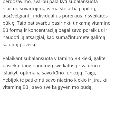
perdozavimo, svarbu palaikyti subalansuotą
niacino suvartojimą iš maisto arba papildų,
atsižvelgiant į individualius poreikius ir sveikatos
būklę. Taip pat svarbu pasirinkti tinkamą vitamino
B3 formą ir koncentraciją pagal savo poreikius ir
naudoti ją atsargiai, kad sumažintumėte galimą
šalutinį poveikį.
Palaikant subalansuotą vitamino B3 kiekį, galite
pasiekti daug naudingų sveikatos privalumų ir
išlaikyti optimalią savo kūno funkciją. Taigi,
nebijokite patikrinti savo niacino kiekio ir įtraukti
vitaminą B3 į savo sveiką gyvenimo būdą.