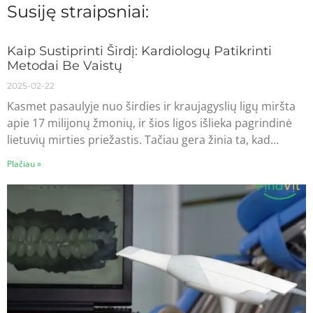
Susiję straipsniai:
Kaip Sustiprinti Širdį: Kardiologų Patikrinti
Metodai Be Vaistų
2025-02-22
Kasmet pasaulyje nuo širdies ir kraujagyslių ligų miršta
apie 17 milijonų žmonių, ir šios ligos išlieka pagrindinė
lietuvių mirties priežastis. Tačiau gera žinia ta, kad…
Plačiau »